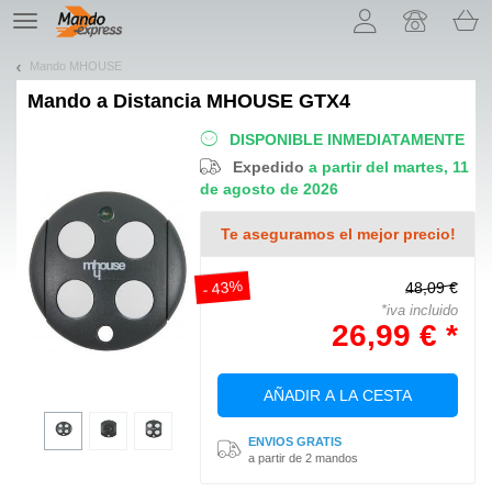
¡Permítenos presentarte nuestras cookies!
TE
navigation
Mando MHOUSE
Mando a Distancia
MHOUSE GTX4
DISPONIBLE INMEDIATAMENTE
Expedido
a partir del martes, 11
de agosto de 2026
Te aseguramos el mejor precio!
- 43%
48,09 €
*iva incluido
26,99 € *
AÑADIR A LA CESTA
ENVIOS GRATIS
a partir de 2 mandos