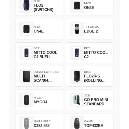
NICE
NICE
FLO2
ON2E
(SWITCHS)
NICE
TELCOMA
ON4E
EDGE 2
BFT
BFT
MITTO COOL
MITTO COOL
C4 BLEU
C2
DOMO EXPRESS
NICE
MULTI
FLO2R-S
SCAN04
(ROLLING
Green
CODE)
JCM
NICE
GO PRO MINI
MYGO4
STANDARD
MARANTEC
CAME
D382-868
TOP432EE