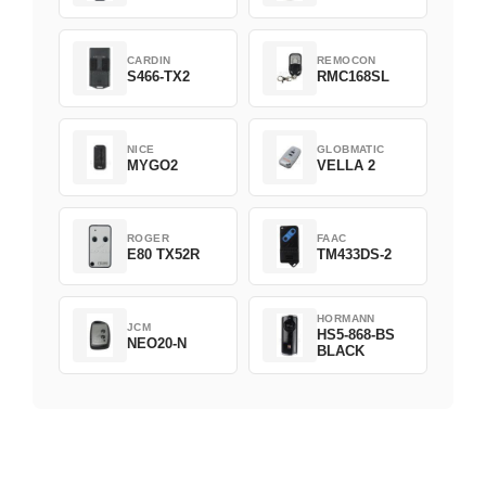
CARDIN
REMOCON
S466-TX2
RMC168SL
NICE
GLOBMATIC
MYGO2
VELLA 2
ROGER
FAAC
E80 TX52R
TM433DS-2
HORMANN
JCM
HS5-868-BS
NEO20-N
BLACK