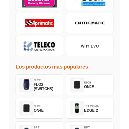
WHY EVO
Los productos mas populares
NICE
NICE
FLO2
ON2E
(SWITCHS)
NICE
TELCOMA
ON4E
EDGE 2
BFT
BFT