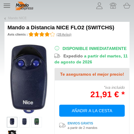
¡Permítenos presentarte nuestras cookies!
TE
navigation
Mando NICE
Mando a Distancia
NICE FLO2 (SWITCHS)
Avis clients :
(28 Avíso)
DISPONIBLE INMEDIATAMENTE
Expedido
a partir del martes, 11
de agosto de 2026
Te aseguramos el mejor precio!
*iva incluido
21,91 € *
AÑADIR A LA CESTA
ENVIOS GRATIS
a partir de 2 mandos