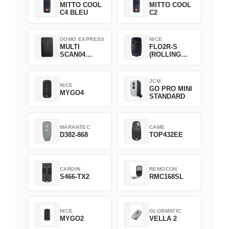
MITTO COOL
MITTO COOL
C4 BLEU
C2
DOMO EXPRESS
NICE
MULTI
FLO2R-S
SCAN04
(ROLLING
Green
CODE)
JCM
NICE
GO PRO MINI
MYGO4
STANDARD
MARANTEC
CAME
D382-868
TOP432EE
CARDIN
REMOCON
S466-TX2
RMC168SL
NICE
GLOBMATIC
MYGO2
VELLA 2