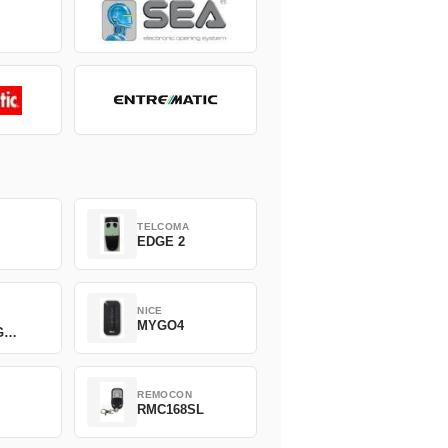
TELCOMA
EDGE 2
NICE
MYGO4
G
REMOCON
2
RMC168SL