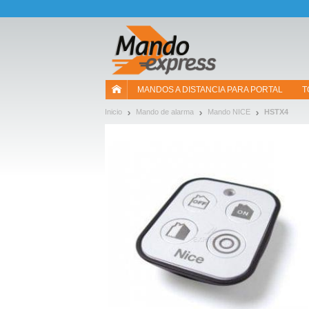
¡Permítenos presentarte nuestras cookies!
MANDOS A DISTANCIA PARA PORTAL
T
Inicio
Mando de alarma
Mando NICE
HSTX4