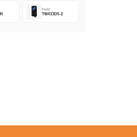
FAAC
2R
TM433DS-2