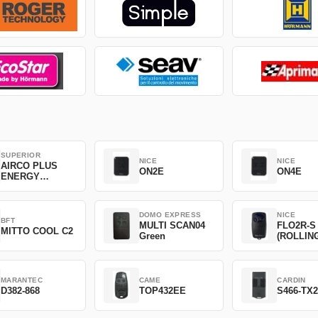
SUPERIOR
NICE
NICE
AIRCO PLUS
ON2E
ON4E
ENERGY
SAVING
DOMO EXPRESS
NICE
BFT
MULTI SCAN04
FLO2R-S
MITTO COOL C2
Green
(ROLLIN
CODE)
MARANTEC
CAME
CARDIN
D382-868
TOP432EE
S466-TX