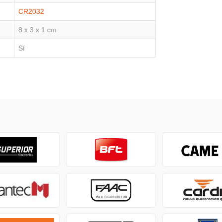
CR2032
8 x 3 x 1 cm
Sí