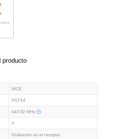
TISMOS
l producto
NICE
HSTX4
443.92 MHz
4
Grabación en el receptor