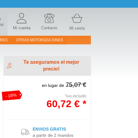
e
or
Mi cuenta
Contacto
Mi cesta
ORES
OTRAS MOTORIZACIONES
Te aseguramos el mejor
precio!
75,07 €
en lugar de
- 18%
*iva incluido
60,72 € *
ENVIOS GRATIS
a partir de 2 mandos