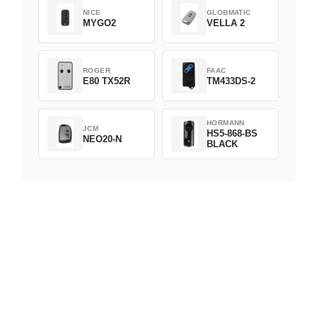
NICE
GLOBMATIC
MYGO2
VELLA 2
ROGER
FAAC
E80 TX52R
TM433DS-2
HORMANN
JCM
HS5-868-BS
NEO20-N
BLACK