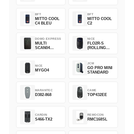
BFT
BFT
MITTO COOL
MITTO COOL
C4 BLEU
C2
DOMO EXPRESS
NICE
MULTI
FLO2R-S
SCAN04
(ROLLING
Green
CODE)
JCM
NICE
GO PRO MINI
MYGO4
STANDARD
MARANTEC
CAME
D382-868
TOP432EE
CARDIN
REMOCON
S466-TX2
RMC168SL