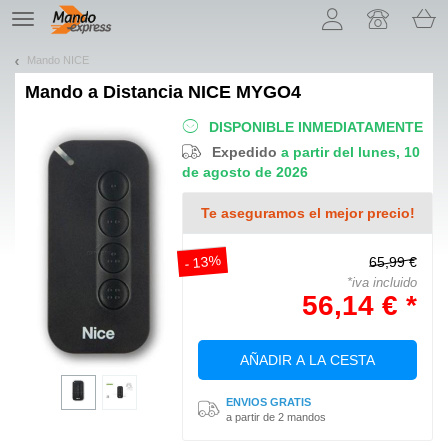
¡Permítenos presentarte nuestras cookies!
TE
navigation
Mando NICE
Mando a Distancia
NICE MYGO4
DISPONIBLE INMEDIATAMENTE
Expedido
a partir del lunes, 10
de agosto de 2026
Te aseguramos el mejor precio!
- 13%
65,99 €
*iva incluido
56,14 € *
AÑADIR A LA CESTA
ENVIOS GRATIS
a partir de 2 mandos