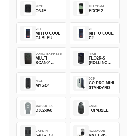
NICE
TELCOMA
ON4E
EDGE 2
BFT
BFT
MITTO COOL
MITTO COOL
C4 BLEU
C2
DOMO EXPRESS
NICE
MULTI
FLO2R-S
SCAN04
(ROLLING
Green
CODE)
JCM
NICE
GO PRO MINI
MYGO4
STANDARD
MARANTEC
CAME
D382-868
TOP432EE
CARDIN
REMOCON
S466-TX2
RMC168SL