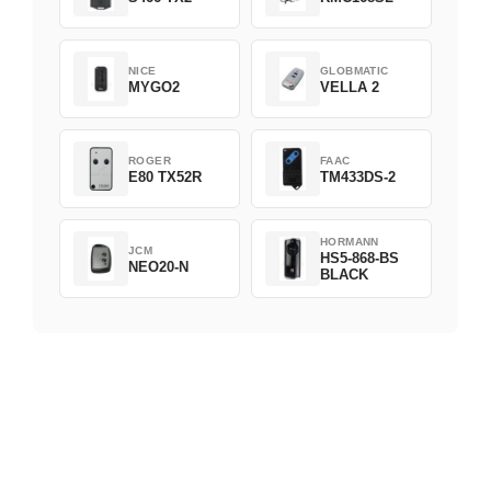
NICE
GLOBMATIC
MYGO2
VELLA 2
ROGER
FAAC
E80 TX52R
TM433DS-2
HORMANN
JCM
HS5-868-BS
NEO20-N
BLACK