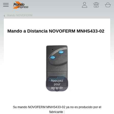
¡Permítenos presentarte nuestras cookies!
TE
navigation
Mando NOVOFERM
Mando a Distancia
NOVOFERM MNHS433-02
Appuyez
pour
agrandir
Su mando NOVOFERM MNHS433-02
ya no es producido por el
fabricante :