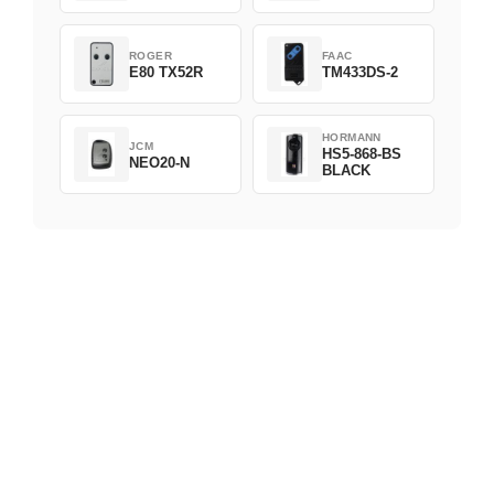
ROGER
FAAC
E80 TX52R
TM433DS-2
HORMANN
JCM
HS5-868-BS
NEO20-N
BLACK