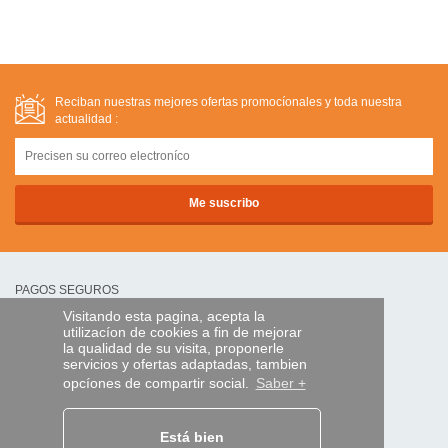
Reciban nuestras mejores ofertas promocíonales y toda nuestra
actualidad :
PAGOS SEGUROS
Visitando esta pagina, acepta la
utilizacíon de cookies a fin de mejorar
transferencia bancaria
la qualidad de su visita, proponerle
servicios y ofertas adaptadas, tambien
opcíones de compartir social.
Saber +
AYUDA Y SERVICIOS
Localice su envío
Está bien