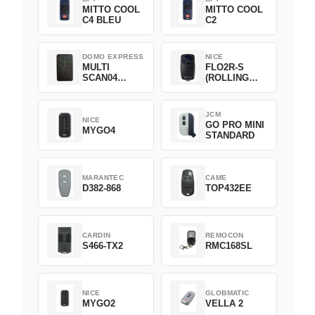
MITTO COOL
MITTO COOL
C4 BLEU
C2
DOMO EXPRESS
NICE
MULTI
FLO2R-S
SCAN04
(ROLLING
Green
CODE)
JCM
NICE
GO PRO MINI
MYGO4
STANDARD
MARANTEC
CAME
D382-868
TOP432EE
CARDIN
REMOCON
S466-TX2
RMC168SL
NICE
GLOBMATIC
MYGO2
VELLA 2