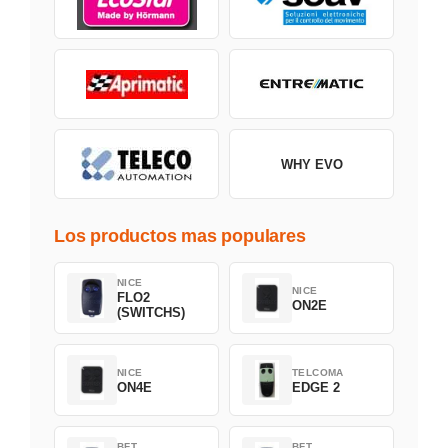
WHY EVO
Los productos mas populares
NICE
NICE
FLO2
ON2E
(SWITCHS)
NICE
TELCOMA
ON4E
EDGE 2
BFT
BFT