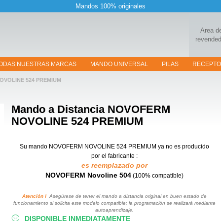
Mandos 100% originales
Area d
revended
ODAS NUESTRAS MARCAS
MANDO UNIVERSAL
PILAS
RECEPT
OVOLINE 524 PREMIUM
Mando a Distancia
NOVOFERM
NOVOLINE 524 PREMIUM
Su mando NOVOFERM NOVOLINE 524 PREMIUM
ya no es producido
por el fabricante :
es reemplazado por
NOVOFERM Novoline 504
(100% compatible)
Atención !
Asegúrese de tener el mando a distancia original en buen estado de
funcionamiento si solicita este modelo compatible: la programación se realizará mediante
autoaprendizaje.
DISPONIBLE INMEDIATAMENTE