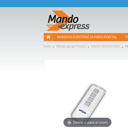
¡Permítenos presentarte nuestras cookies!
MANDOS A DISTANCIA PARA PORTAL
T
Inicio
Mando garaje-Porton
Mando NOVOFERM
N
Delinear para el zoom