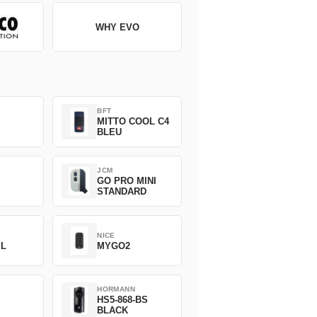
WHY EVO
BFT
MITTO COOL C4
BLEU
JCM
GO PRO MINI
STANDARD
NICE
SL
MYGO2
HORMANN
HS5-868-BS
BLACK