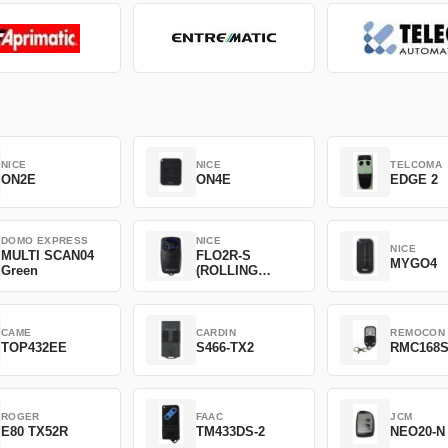
NICE
NICE
TELCOMA
ON2E
ON4E
EDGE 2
DOMO EXPRESS
NICE
NICE
MULTI SCAN04
FLO2R-S
MYGO4
Green
(ROLLING
CODE)
CAME
CARDIN
REMOCON
TOP432EE
S466-TX2
RMC168
ROGER
FAAC
JCM
E80 TX52R
TM433DS-2
NEO20-N