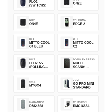
FLO2
ON2E
(SWITCHS)
NICE
TELCOMA
ON4E
EDGE 2
BFT
BFT
MITTO COOL
MITTO COOL
C4 BLEU
C2
NICE
DOMO EXPRESS
FLO2R-S
MULTI
(ROLLING
SCAN04
CODE)
Green
JCM
NICE
GO PRO MINI
MYGO4
STANDARD
MARANTEC
REMOCON
D382-868
RMC168SL