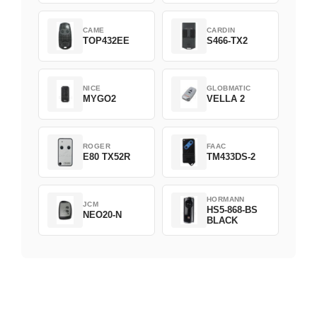
CAME
CARDIN
TOP432EE
S466-TX2
NICE
GLOBMATIC
MYGO2
VELLA 2
ROGER
FAAC
E80 TX52R
TM433DS-2
HORMANN
JCM
HS5-868-BS
NEO20-N
BLACK