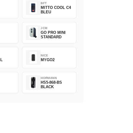
BFT
MITTO COOL C4
BLEU
JCM
GO PRO MINI
STANDARD
NICE
SL
MYGO2
HORMANN
HS5-868-BS
BLACK