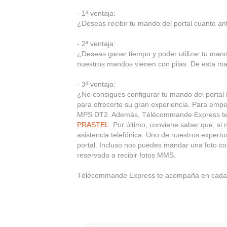
- 1ª ventaja:
¿Deseas recibir tu mando del portal cuanto ante
- 2ª ventaja:
¿Deseas ganar tiempo y poder utilizar tu ma
nuestros mandos vienen con pilas. De esta ma
- 3ª ventaja:
¿No consigues configurar tu mando del porta
para ofrecerte su gran experiencia. Para emp
MPS DT2. Además, Télécommande Express te of
PRASTEL
. Por último, conviene saber que, si 
asistencia telefónica. Uno de nuestros experto
portal. Incluso nos puedes mandar una foto co
reservado a recibir fotos MMS.
Télécommande Express te acompaña en cada 