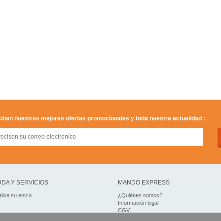
iban nuestras mejores ofertas promocíonales y toda nuestra actualidad :
DA Y SERVICIOS
MANDO EXPRESS
lice su envío
¿Quiénes somos?
Información legal
CGV
Datos personales