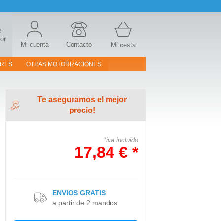
e
or
Mi cuenta
Contacto
Mi cesta
ORES
OTRAS MOTORIZACIONES
Te aseguramos el mejor
precio!
*iva incluido
17,84 € *
ENVIOS GRATIS
a partir de 2 mandos