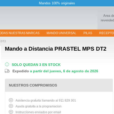
Mandos 100% originales
Area d
revended
ODAS NUESTRAS MARCAS
MANDO UNIVERSAL
PILAS
RECEPT
 DT2
Mando a Distancia
PRASTEL MPS DT2
SOLO QUEDAN 3 EN STOCK
Expedido
a partir del jueves, 6 de agosto de 2026
NUESTROS COMPROMISOS
Asistencia gratuita llamando al 911 829 301
Ayuda gratuita a la programacion
Instruccíones enviados por email