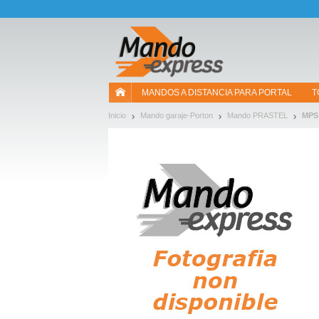
¡Permítenos presentarte nuestras cookies!
MANDOS A DISTANCIA PARA PORTAL
T
Inicio
Mando garaje-Porton
Mando PRASTEL
MPS