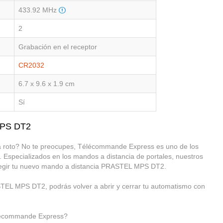
433.92 MHz
2
Grabación en el receptor
CR2032
6.7 x 9.6 x 1.9 cm
Sí
MPS DT2
roto? No te preocupes, Télécommande Express es uno de los
. Especializados en los mandos a distancia de portales, nuestros
elegir tu nuevo mando a distancia PRASTEL MPS DT2.
TEL MPS DT2, podrás volver a abrir y cerrar tu automatismo con
lécommande Express?