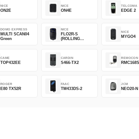
NICE
NICE
TELCOMA
ON2E
ON4E
EDGE 2
DOMO EXPRESS
NICE
NICE
MULTI SCAN04
FLO2R-S
MYGO4
Green
(ROLLING
CODE)
CAME
CARDIN
REMOCON
TOP432EE
S466-TX2
RMC168
ROGER
FAAC
JCM
E80 TX52R
TM433DS-2
NEO20-N