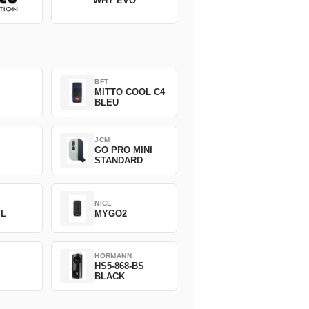
WHY EVO
BFT
MITTO COOL C4
BLEU
JCM
GO PRO MINI
STANDARD
NICE
SL
MYGO2
HORMANN
HS5-868-BS
BLACK