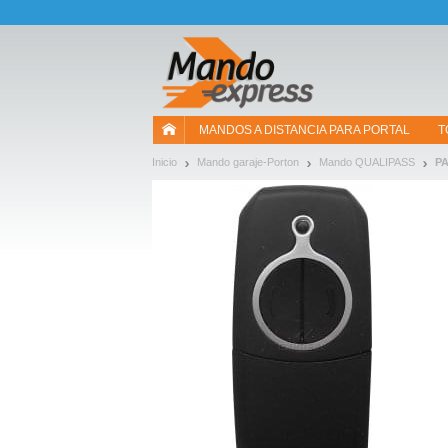
¡Permítenos presentarte nuestras cookies!
MANDOS A DISTANCIA PARA PORTAL
T
Inicio
Mando garaje-Porton
Mando QUALIPASS
P