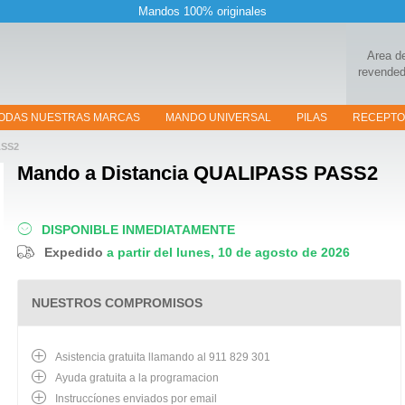
Mandos 100% originales
Area d
revended
ODAS NUESTRAS MARCAS
MANDO UNIVERSAL
PILAS
RECEPT
ASS2
Mando a Distancia
QUALIPASS PASS2
DISPONIBLE INMEDIATAMENTE
Expedido
a partir del lunes, 10 de agosto de 2026
NUESTROS COMPROMISOS
Asistencia gratuita llamando al 911 829 301
Ayuda gratuita a la programacion
Instruccíones enviados por email