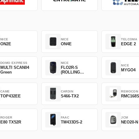
NICE
NICE
TELCOMA
ON2E
ON4E
EDGE 2
DOMO EXPRESS
NICE
NICE
MULTI SCAN04
FLO2R-S
MYGO4
Green
(ROLLING
CODE)
CAME
CARDIN
REMOCON
TOP432EE
S466-TX2
RMC168
ROGER
FAAC
JCM
E80 TX52R
TM433DS-2
NEO20-N