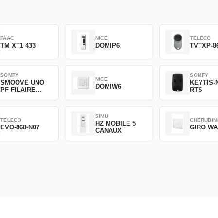
FAAC
NICE
TELECO
TM XT1 433
DOMIP6
TVTXP-8
SOMFY
SOMFY
NICE
SMOOVE UNO
KEYTIS-N
DOMIW6
PF FILAIRE
RTS
1800508
SIMU
TELECO
CHERUBIN
HZ MOBILE 5
EVO-868-N07
GIRO WA
CANAUX