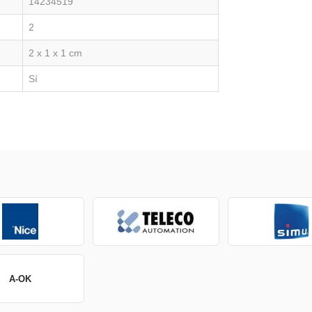
14234519
2
2 x 1 x 1 cm
Sí
A-OK