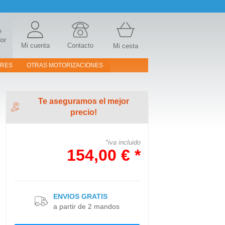
e
or
Mi cuenta
Contacto
Mi cesta
ORES
OTRAS MOTORIZACIONES
Te aseguramos el mejor
precio!
*iva incluido
154,00 € *
ENVIOS GRATIS
a partir de 2 mandos