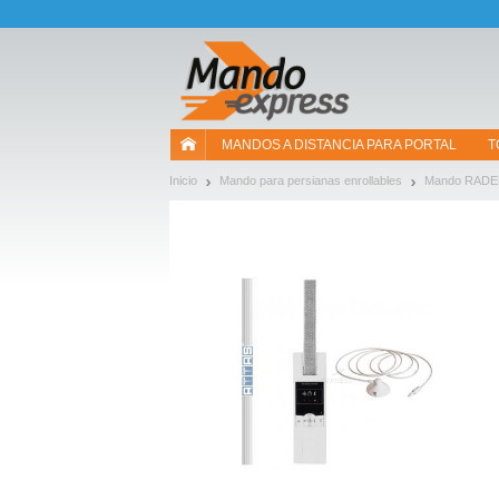
¡Permítenos presentarte nuestras cookies!
MANDOS A DISTANCIA PARA PORTAL
T
Inicio
Mando para persianas enrollables
Mando RAD