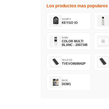
Los productos mas populares
SOMFY
KEYGO IO
SIMU
COLOR MULTI
BLANC - 2007348
TELECO
TVEVO868N42P
NICE
DOM1