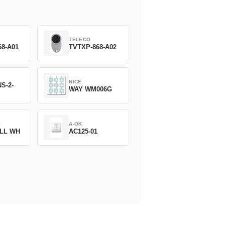
TELECO
68-A01
TVTXP-868-A02
NICE
S-2-
WAY WM006G
I
A-OK
LL WH
AC125-01