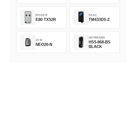
ROGER
FAAC
E80 TX52R
TM433DS-2
HORMANN
JCM
HS5-868-BS
NEO20-N
BLACK