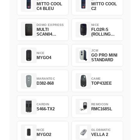
MITTO COOL
MITTO COOL
C4 BLEU
C2
DOMO EXPRESS
NICE
MULTI
FLO2R-S
SCAN04
(ROLLING
Green
CODE)
JCM
NICE
GO PRO MINI
MYGO4
STANDARD
MARANTEC
CAME
D382-868
TOP432EE
CARDIN
REMOCON
S466-TX2
RMC168SL
NICE
GLOBMATIC
MYGO2
VELLA 2