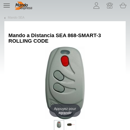
¡Permítenos presentarte nuestras cookies!
TE
navigation
Mando SEA
Mando a Distancia
SEA 868-SMART-3
ROLLING CODE
Appuyez pour
agrandir