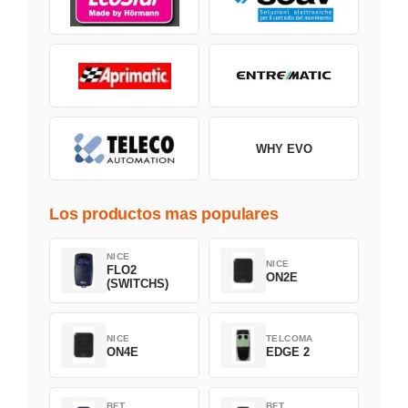
WHY EVO
Los productos mas populares
NICE
NICE
FLO2
ON2E
(SWITCHS)
NICE
TELCOMA
ON4E
EDGE 2
BFT
BFT