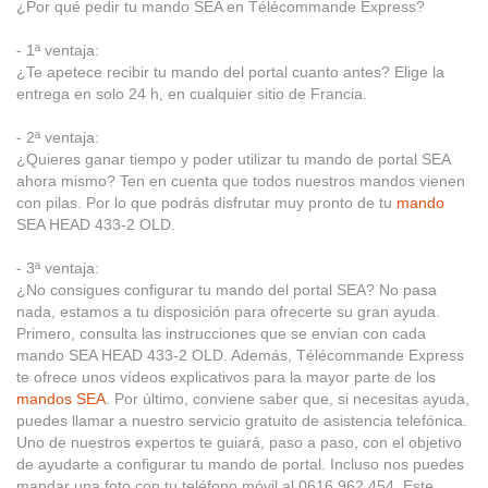
¿Por qué pedir tu mando SEA en Télécommande Express?
- 1ª ventaja:
¿Te apetece recibir tu mando del portal cuanto antes? Elige la
entrega en solo 24 h, en cualquier sitio de Francia.
- 2ª ventaja:
¿Quieres ganar tiempo y poder utilizar tu mando de portal SEA
ahora mismo? Ten en cuenta que todos nuestros mandos vienen
con pilas. Por lo que podrás disfrutar muy pronto de tu
mando
SEA HEAD 433-2 OLD.
- 3ª ventaja:
¿No consigues configurar tu mando del portal SEA? No pasa
nada, estamos a tu disposición para ofrecerte su gran ayuda.
Primero, consulta las instrucciones que se envían con cada
mando SEA HEAD 433-2 OLD. Además, Télécommande Express
te ofrece unos vídeos explicativos para la mayor parte de los
mandos SEA
. Por último, conviene saber que, si necesitas ayuda,
puedes llamar a nuestro servicio gratuito de asistencia telefónica.
Uno de nuestros expertos te guiará, paso a paso, con el objetivo
de ayudarte a configurar tu mando de portal. Incluso nos puedes
mandar una foto con tu teléfono móvil al 0616.962.454. Este