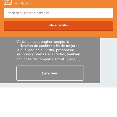
actualidad :
Visitando esta pagina, acepta la
utilizacíon de cookies a fin de mejorar
PAGOS SEGUROS
la qualidad de su visita, proponerle
servicios y ofertas adaptadas, tambien
opcíones de compartir social.
Saber +
transferencia bancaria
Está bien
AYUDA Y SERVICIOS
Localice su envío
MANDO EXPRESS
¿Quiénes somos?
Información legal
CGV
Datos personales
Acceso profesionales