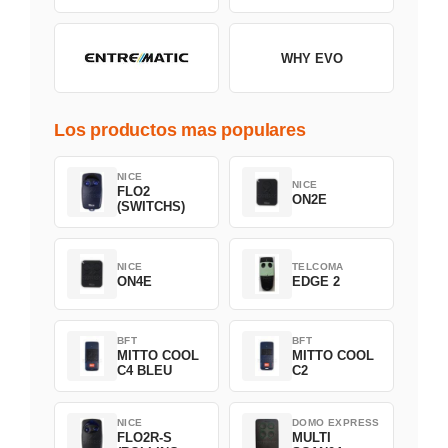
WHY EVO
Los productos mas populares
NICE
NICE
FLO2
ON2E
(SWITCHS)
NICE
TELCOMA
ON4E
EDGE 2
BFT
BFT
MITTO COOL
MITTO COOL
C4 BLEU
C2
NICE
DOMO EXPRESS
FLO2R-S
MULTI