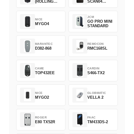
(ROLLING
SCAN04
CODE)
Green
JCM
NICE
GO PRO MINI
MYGO4
STANDARD
MARANTEC
REMOCON
D382-868
RMC168SL
CAME
CARDIN
TOP432EE
S466-TX2
NICE
GLOBMATIC
MYGO2
VELLA 2
ROGER
FAAC
E80 TX52R
TM433DS-2