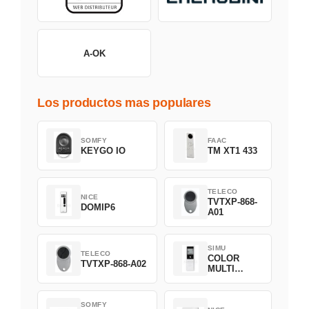
A-OK
Los productos mas populares
SOMFY
FAAC
KEYGO IO
TM XT1 433
TELECO
NICE
TVTXP-868-
DOMIP6
A01
SIMU
TELECO
COLOR
TVTXP-868-A02
MULTI
BLANC -
2007348
SOMFY