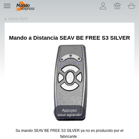
¡Permítenos presentarte nuestras cookies!
TE
navigation
Mando SEAV
Mando a Distancia
SEAV BE FREE S3 SILVER
Appuyez
pour agrandir
Su mando SEAV BE FREE S3 SILVER
ya no es producido por el
fabricante :