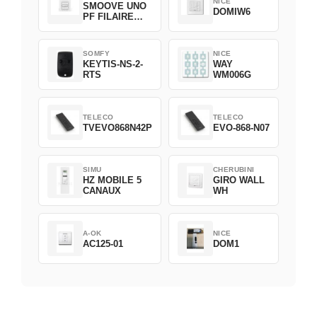
NICE
SMOOVE UNO
DOMIW6
PF FILAIRE
1800508
SOMFY
NICE
KEYTIS-NS-2-
WAY
RTS
WM006G
TELECO
TELECO
TVEVO868N42P
EVO-868-N07
SIMU
CHERUBINI
HZ MOBILE 5
GIRO WALL
CANAUX
WH
A-OK
NICE
AC125-01
DOM1