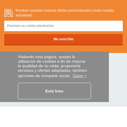
Reciban nuestras mejores ofertas promocíonales y toda nuestra
actualidad :
Visitando esta pagina, acepta la
utilizacíon de cookies a fin de mejorar
PAGOS SEGUROS
la qualidad de su visita, proponerle
servicios y ofertas adaptadas, tambien
opcíones de compartir social.
Saber +
transferencia bancaria
Está bien
AYUDA Y SERVICIOS
Localice su envío
MANDO EXPRESS
¿Quiénes somos?
Información legal
CGV