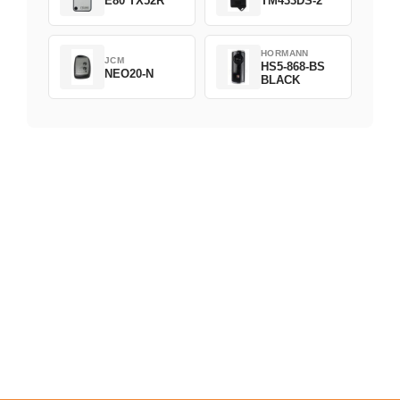
E80 TX52R
TM433DS-2
HORMANN
JCM
HS5-868-BS
NEO20-N
BLACK