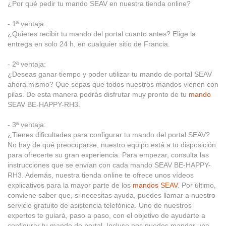
¿Por qué pedir tu mando SEAV en nuestra tienda online?
- 1ª ventaja:
¿Quieres recibir tu mando del portal cuanto antes? Elige la
entrega en solo 24 h, en cualquier sitio de Francia.
- 2ª ventaja:
¿Deseas ganar tiempo y poder utilizar tu mando de portal SEAV
ahora mismo? Que sepas que todos nuestros mandos vienen con
pilas. De esta manera podrás disfrutar muy pronto de tu
mando
SEAV BE-HAPPY-RH3.
- 3ª ventaja:
¿Tienes dificultades para configurar tu mando del portal SEAV?
No hay de qué preocuparse, nuestro equipo está a tu disposición
para ofrecerte su gran experiencia. Para empezar, consulta las
instrucciones que se envían con cada mando SEAV BE-HAPPY-
RH3. Además, nuestra tienda online te ofrece unos vídeos
explicativos para la mayor parte de los
mandos SEAV
. Por último,
conviene saber que, si necesitas ayuda, puedes llamar a nuestro
servicio gratuito de asistencia telefónica. Uno de nuestros
expertos te guiará, paso a paso, con el objetivo de ayudarte a
configurar tu mando de portal. Incluso nos puedes mandar una