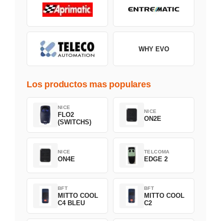
WHY EVO
Los productos mas populares
NICE
NICE
FLO2
ON2E
(SWITCHS)
NICE
TELCOMA
ON4E
EDGE 2
BFT
BFT
MITTO COOL
MITTO COOL
C4 BLEU
C2