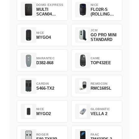
DOMO EXPRESS
NICE
MULTI
FLO2R-S
SCAN04
(ROLLING
Green
CODE)
JCM
NICE
GO PRO MINI
MYGO4
STANDARD
MARANTEC
CAME
D382-868
TOP432EE
CARDIN
REMOCON
S466-TX2
RMC168SL
NICE
GLOBMATIC
MYGO2
VELLA 2
ROGER
FAAC