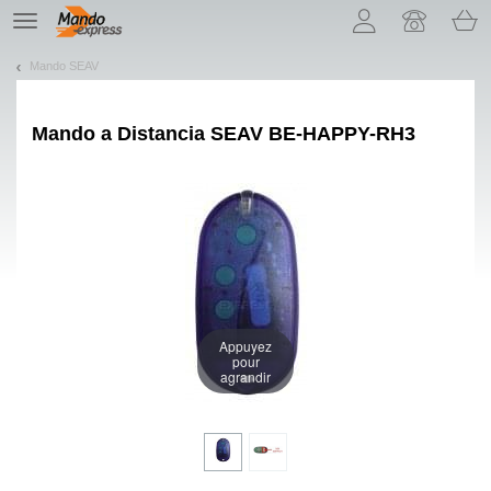
¡Permítenos presentarte nuestras cookies!
TE
navigation
Mando SEAV
Mando a Distancia
SEAV BE-HAPPY-RH3
Appuyez
pour
agrandir