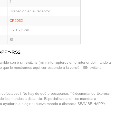
2
Grabación en el receptor
CR2032
6 x 1 x 3 cm
Sí
HAPPY-RS2
ble con o sin switchs (mini interruptores en el interior del mando a
elo que le mostramos aquí corresponde a la versión SIN switchs.
 defectuoso? No hay de qué preocuparse, Télécommande Express
 de los mandos a distancia. Especializados en los mandos a
ara ayudarte a elegir tu nuevo mando a distancia SEAV BE-HAPPY-