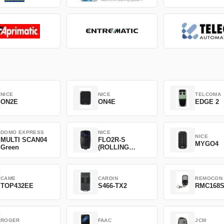
NICE
NICE
TELCOMA
ON2E
ON4E
EDGE 2
DOMO EXPRESS
NICE
NICE
MULTI SCAN04
FLO2R-S
MYGO4
Green
(ROLLING
CODE)
CAME
CARDIN
REMOCON
TOP432EE
S466-TX2
RMC168
ROGER
FAAC
JCM