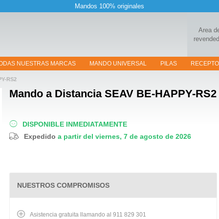
Mandos 100% originales
Area d
revended
ODAS NUESTRAS MARCAS
MANDO UNIVERSAL
PILAS
RECEPT
PY-RS2
Mando a Distancia
SEAV BE-HAPPY-RS2
DISPONIBLE INMEDIATAMENTE
Expedido
a partir del viernes, 7 de agosto de 2026
NUESTROS COMPROMISOS
Asistencia gratuita llamando al 911 829 301