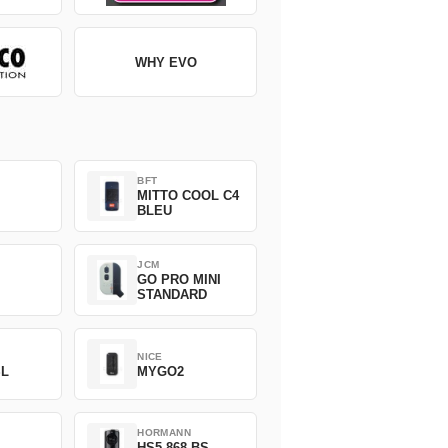
WHY EVO
BFT
MITTO COOL C4
BLEU
JCM
GO PRO MINI
STANDARD
NICE
SL
MYGO2
HORMANN
HS5-868-BS