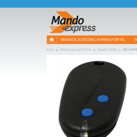
¡Permítenos presentarte nuestras cookies!
MANDOS A DISTANCIA PARA PORTAL
T
Inicio
Mando garaje-Porton
Mando SEAV
BE-HAP