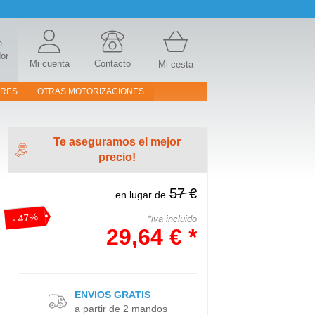
e
or
Mi cuenta
Contacto
Mi cesta
ORES
OTRAS MOTORIZACIONES
Te aseguramos el mejor
precio!
57 €
en lugar de
- 47%
*iva incluido
29,64 € *
ENVIOS GRATIS
a partir de 2 mandos