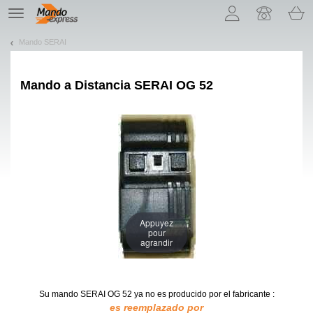
¡Permítenos presentarte nuestras cookies!
TE
navigation
Mando SERAI
Mando a Distancia
SERAI OG 52
Appuyez
pour
agrandir
Su mando SERAI OG 52
ya no es producido por el fabricante :
es reemplazado por