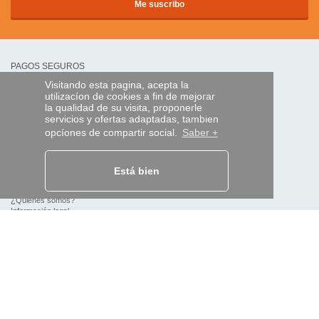
PAGOS SEGUROS
Visitando esta pagina, acepta la
utilizacíon de cookies a fin de mejorar
transferencia bancaria
la qualidad de su visita, proponerle
servicios y ofertas adaptadas, tambien
opcíones de compartir social.
Saber +
AYUDA Y SERVICIOS
Localice su envío
Está bien
MANDO EXPRESS
¿Quiénes somos?
Información legal
CGV
Datos personales
Acceso profesionales
Y EN EL MUNDO: