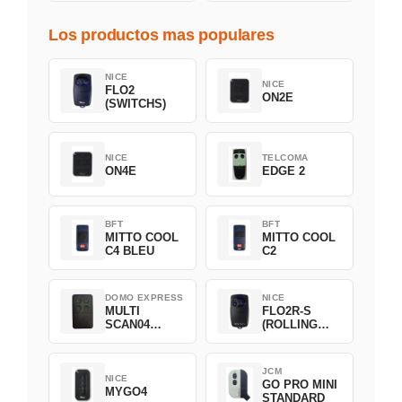
Los productos mas populares
NICE
NICE
FLO2
ON2E
(SWITCHS)
NICE
TELCOMA
ON4E
EDGE 2
BFT
BFT
MITTO COOL
MITTO COOL
C4 BLEU
C2
DOMO EXPRESS
NICE
MULTI
FLO2R-S
SCAN04
(ROLLING
Green
CODE)
JCM
NICE
GO PRO MINI
MYGO4
STANDARD