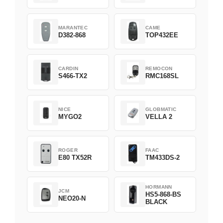
MARANTEC
CAME
D382-868
TOP432EE
CARDIN
REMOCON
S466-TX2
RMC168SL
NICE
GLOBMATIC
MYGO2
VELLA 2
ROGER
FAAC
E80 TX52R
TM433DS-2
HORMANN
JCM
HS5-868-BS
NEO20-N
BLACK