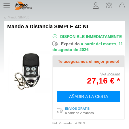
¡Permítenos presentarte nuestras cookies!
TE
navigation
Mando SIMPLE
Mando a Distancia
SIMPLE 4C NL
DISPONIBLE INMEDIATAMENTE
Expedido
a partir del martes, 11
de agosto de 2026
Te aseguramos el mejor precio!
*iva incluido
27,16 € *
AÑADIR A LA CESTA
ENVIOS GRATIS
a partir de 2 mandos
Ref. Proveedor : 4 CX NL