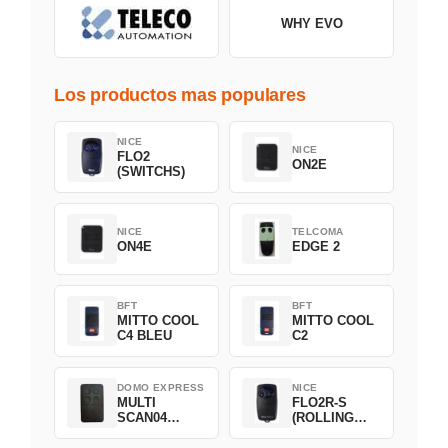
WHY EVO
Los productos mas populares
NICE
NICE
FLO2
ON2E
(SWITCHS)
NICE
TELCOMA
ON4E
EDGE 2
BFT
BFT
MITTO COOL
MITTO COOL
C4 BLEU
C2
DOMO EXPRESS
NICE
MULTI
FLO2R-S
SCAN04
(ROLLING
Green
CODE)