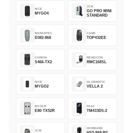
JCM
NICE
GO PRO MINI
MYGO4
STANDARD
MARANTEC
CAME
D382-868
TOP432EE
CARDIN
REMOCON
S466-TX2
RMC168SL
NICE
GLOBMATIC
MYGO2
VELLA 2
ROGER
FAAC
E80 TX52R
TM433DS-2
HORMANN
JCM
HS5-868-BS