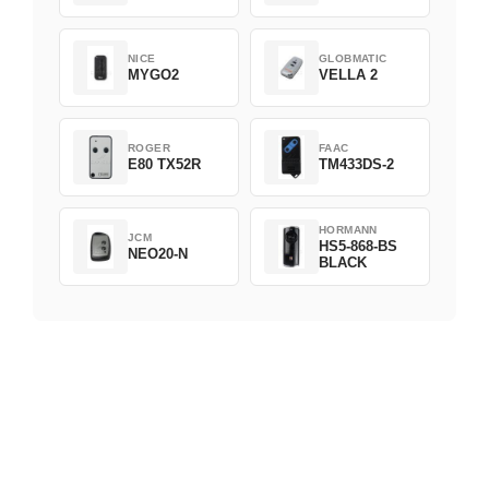
NICE
GLOBMATIC
MYGO2
VELLA 2
ROGER
FAAC
E80 TX52R
TM433DS-2
HORMANN
JCM
HS5-868-BS
NEO20-N
BLACK