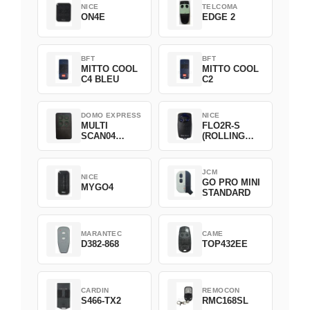
NICE
TELCOMA
ON4E
EDGE 2
BFT
BFT
MITTO COOL
MITTO COOL
C4 BLEU
C2
DOMO EXPRESS
NICE
MULTI
FLO2R-S
SCAN04
(ROLLING
Green
CODE)
JCM
NICE
GO PRO MINI
MYGO4
STANDARD
MARANTEC
CAME
D382-868
TOP432EE
CARDIN
REMOCON
S466-TX2
RMC168SL