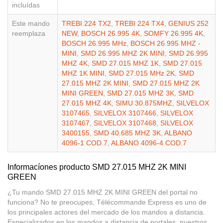
incluídas
Este mando
TREBI 224 TX2
,
TREBI 224 TX4
,
GENIUS 252
reemplaza
NEW
,
BOSCH 26.995 4K
,
SOMFY 26.995 4K
,
BOSCH 26.995 MHz
,
BOSCH 26.995 MHZ -
MINI
,
SMD 26.995 MHZ 2K MINI
,
SMD 26.995
MHZ 4K
,
SMD 27.015 MHZ 1K
,
SMD 27.015
MHZ 1K MINI
,
SMD 27.015 MHz 2K
,
SMD
27.015 MHZ 2K MINI
,
SMD 27.015 MHZ 2K
MINI GREEN
,
SMD 27.015 MHZ 3K
,
SMD
27.015 MHZ 4K
,
SIMU 30.875MHZ
,
SILVELOX
3107465
,
SILVELOX 3107466
,
SILVELOX
3107467
,
SILVELOX 3107468
,
SILVELOX
3400155
,
SMD 40.685 MHZ 3K
,
ALBANO
4096-1 COD.7
,
ALBANO 4096-4 COD.7
Informacíones producto SMD 27.015 MHZ 2K MINI
GREEN
¿Tu mando SMD 27.015 MHZ 2K MINI GREEN del portal no
funciona? No te preocupes, Télécommande Express es uno de
los principales actores del mercado de los mandos a distancia.
Especializados en los mandos a distancia de portales, nuestros