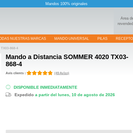
Mandos 100% originales
Area d
revended
ODAS NUESTRAS MARCAS
MANDO UNIVERSAL
PILAS
RECEPT
 TX03-868-4
Mando a Distancia
SOMMER 4020 TX03-
868-4
Avis clients :
(49 Avíso)
DISPONIBLE INMEDIATAMENTE
Expedido
a partir del lunes, 10 de agosto de 2026