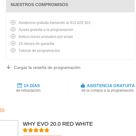
NUESTROS COMPROMISOS
Asistencia gratuita llamando al 911 829 301
Ayuda gratuita a la programacion
Instruccíones enviados por email
24 meses de garantía
Tutoríal de programacíon
Cargar la reseña de programación
14 DÍAS
ASISTENCIA GRATUITA
de retractacíon
de la compra a la programación
to
WHY EVO 20.0 RED WHITE