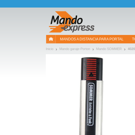
¡Permítenos presentarte nuestras cookies!
MANDOS A DISTANCIA PARA PORTAL
T
Inicio
Mando garaje-Porton
Mando SOMMER
4020