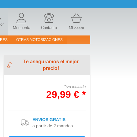
e
or
Mi cuenta
Contacto
Mi cesta
ORES
OTRAS MOTORIZACIONES
Te aseguramos el mejor
precio!
*iva incluido
29,99 € *
ENVIOS GRATIS
a partir de 2 mandos