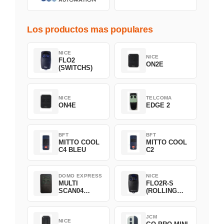
Los productos mas populares
NICE
NICE
FLO2
ON2E
(SWITCHS)
NICE
TELCOMA
ON4E
EDGE 2
BFT
BFT
MITTO COOL
MITTO COOL
C4 BLEU
C2
DOMO EXPRESS
NICE
MULTI
FLO2R-S
SCAN04
(ROLLING
Green
CODE)
JCM
NICE