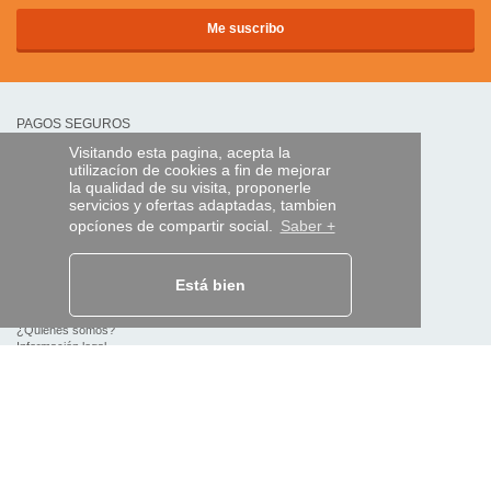
PAGOS SEGUROS
Visitando esta pagina, acepta la
utilizacíon de cookies a fin de mejorar
transferencia bancaria
la qualidad de su visita, proponerle
servicios y ofertas adaptadas, tambien
opcíones de compartir social.
Saber +
AYUDA Y SERVICIOS
Localice su envío
Está bien
MANDO EXPRESS
¿Quiénes somos?
Información legal
CGV
Datos personales
Acceso profesionales
Y EN EL MUNDO: