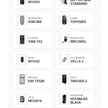
GO PRO MINI
MYGO4
STANDARD
MARANTEC
CAME
D382-868
TOP432EE
CARDIN
REMOCON
S466-TX2
RMC168SL
NICE
GLOBMATIC
MYGO2
VELLA 2
ROGER
FAAC
E80 TX52R
TM433DS-2
HORMANN
JCM
HS5-868-BS
NEO20-N
BLACK