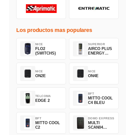
Los productos mas populares
NICE
SUPERIOR
FLO2
AIRCO PLUS
(SWITCHS)
ENERGY
SAVING
NICE
NICE
ON2E
ON4E
BFT
TELCOMA
MITTO COOL
EDGE 2
C4 BLEU
BFT
DOMO EXPRESS
MITTO COOL
MULTI
C2
SCAN04
Green