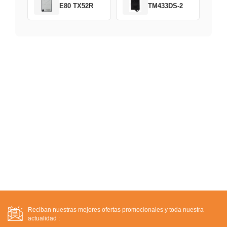
E80 TX52R
TM433DS-2
Reciban nuestras mejores ofertas promocíonales y toda nuestra
actualidad :