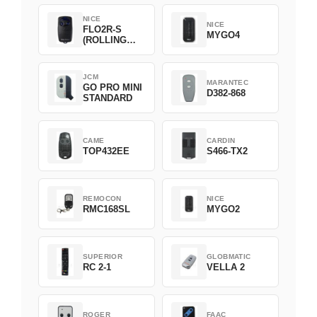
NICE
NICE
FLO2R-S
MYGO4
(ROLLING
CODE)
JCM
MARANTEC
GO PRO MINI
D382-868
STANDARD
CAME
CARDIN
TOP432EE
S466-TX2
REMOCON
NICE
RMC168SL
MYGO2
SUPERIOR
GLOBMATIC
RC 2-1
VELLA 2
ROGER
FAAC