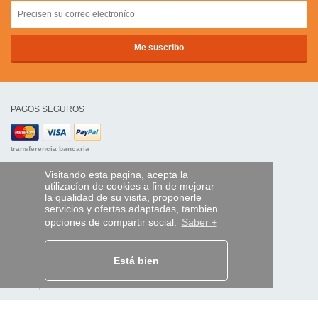
PAGOS SEGUROS
transferencia bancaria
Visitando esta pagina, acepta la
AYUDA Y SERVICIOS
utilizacíon de cookies a fin de mejorar
Localice su envío
la qualidad de su visita, proponerle
servicios y ofertas adaptadas, tambien
opcíones de compartir social.
Saber +
MANDO EXPRESS
¿Quiénes somos?
Información legal
Está bien
CGV
Datos personales
Acceso profesionales
Y EN EL MUNDO: