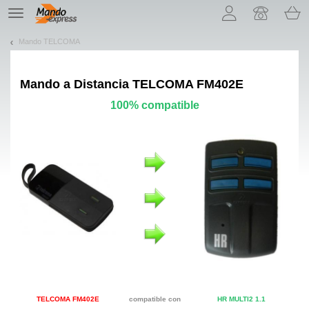
¡Permítenos presentarte nuestras cookies!
TE
navigation
Mando TELCOMA
Mando a Distancia
TELCOMA FM402E
100% compatible
TELCOMA FM402E
compatible con
HR MULTI2 1.1