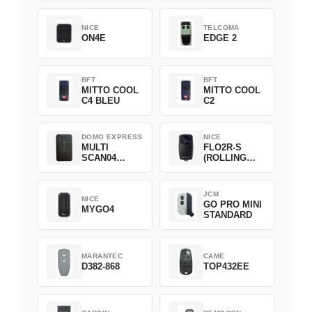
NICE
TELCOMA
ON4E
EDGE 2
BFT
BFT
MITTO COOL
MITTO COOL
C4 BLEU
C2
DOMO EXPRESS
NICE
MULTI
FLO2R-S
SCAN04
(ROLLING
Green
CODE)
JCM
NICE
GO PRO MINI
MYGO4
STANDARD
MARANTEC
CAME
D382-868
TOP432EE