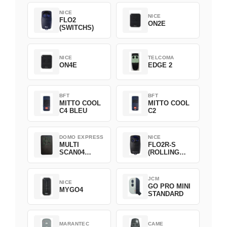
NICE
NICE
FLO2
ON2E
(SWITCHS)
NICE
TELCOMA
ON4E
EDGE 2
BFT
BFT
MITTO COOL
MITTO COOL
C4 BLEU
C2
DOMO EXPRESS
NICE
MULTI
FLO2R-S
SCAN04
(ROLLING
Green
CODE)
JCM
NICE
GO PRO MINI
MYGO4
STANDARD
MARANTEC
CAME