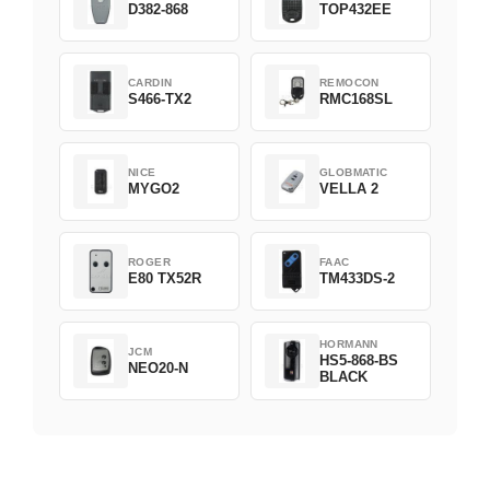
D382-868
TOP432EE
CARDIN
REMOCON
S466-TX2
RMC168SL
NICE
GLOBMATIC
MYGO2
VELLA 2
ROGER
FAAC
E80 TX52R
TM433DS-2
HORMANN
JCM
HS5-868-BS
NEO20-N
BLACK