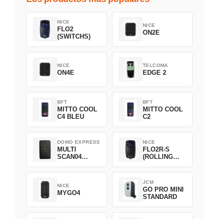
NICE
NICE
FLO2
ON2E
(SWITCHS)
NICE
TELCOMA
ON4E
EDGE 2
BFT
BFT
MITTO COOL
MITTO COOL
C4 BLEU
C2
DOMO EXPRESS
NICE
MULTI
FLO2R-S
SCAN04
(ROLLING
Green
CODE)
JCM
NICE
GO PRO MINI
MYGO4
STANDARD