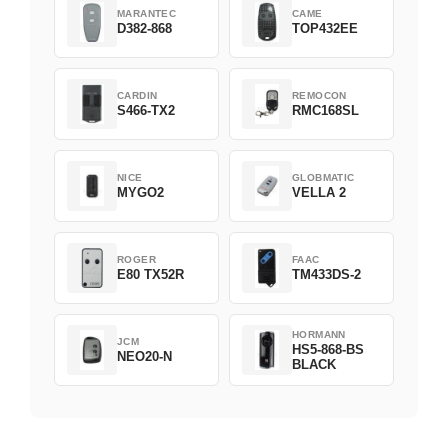
MARANTEC
CAME
D382-868
TOP432EE
CARDIN
REMOCON
S466-TX2
RMC168SL
NICE
GLOBMATIC
MYGO2
VELLA 2
ROGER
FAAC
E80 TX52R
TM433DS-2
HORMANN
JCM
HS5-868-BS
NEO20-N
BLACK