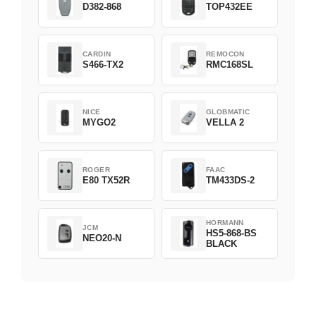
D382-868
TOP432EE
CARDIN
REMOCON
S466-TX2
RMC168SL
NICE
GLOBMATIC
MYGO2
VELLA 2
ROGER
FAAC
E80 TX52R
TM433DS-2
HORMANN
JCM
HS5-868-BS
NEO20-N
BLACK