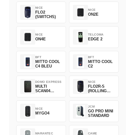
NICE
NICE
FLO2
ON2E
(SWITCHS)
NICE
TELCOMA
ON4E
EDGE 2
BFT
BFT
MITTO COOL
MITTO COOL
C4 BLEU
C2
DOMO EXPRESS
NICE
MULTI
FLO2R-S
SCAN04
(ROLLING
Green
CODE)
JCM
NICE
GO PRO MINI
MYGO4
STANDARD
MARANTEC
CAME