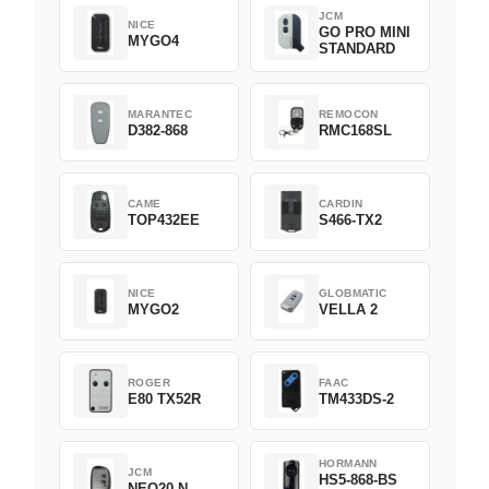
JCM
NICE
GO PRO MINI
MYGO4
STANDARD
MARANTEC
REMOCON
D382-868
RMC168SL
CAME
CARDIN
TOP432EE
S466-TX2
NICE
GLOBMATIC
MYGO2
VELLA 2
ROGER
FAAC
E80 TX52R
TM433DS-2
HORMANN
JCM
HS5-868-BS
NEO20-N