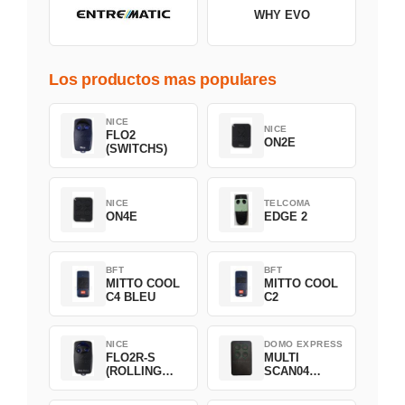
WHY EVO
Los productos mas populares
NICE
NICE
FLO2
ON2E
(SWITCHS)
NICE
TELCOMA
ON4E
EDGE 2
BFT
BFT
MITTO COOL
MITTO COOL
C4 BLEU
C2
NICE
DOMO EXPRESS
FLO2R-S
MULTI
(ROLLING
SCAN04
CODE)
Green