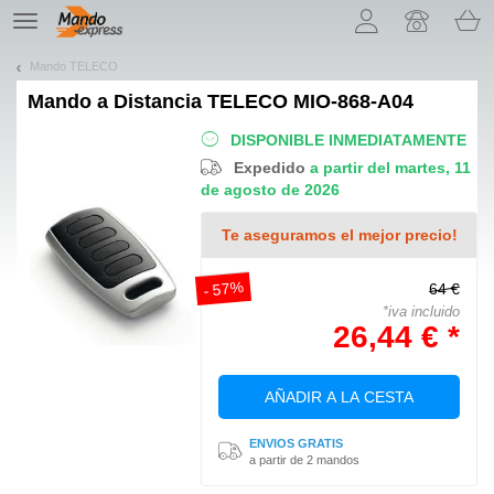
¡Permítenos presentarte nuestras cookies!
TE
navigation
Mando TELECO
Mando a Distancia
TELECO MIO-868-A04
DISPONIBLE INMEDIATAMENTE
Expedido
a partir del martes, 11
de agosto de 2026
Te aseguramos el mejor precio!
- 57%
64 €
*iva incluido
26,44 € *
AÑADIR A LA CESTA
ENVIOS GRATIS
a partir de 2 mandos