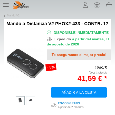
¡Permítenos presentarte nuestras cookies!
TE
navigation
Mando V2
Mando a Distancia
V2 PHOX2-433 - CONTR. 17
DISPONIBLE INMEDIATAMENTE
Expedido
a partir del martes, 11
de agosto de 2026
Te aseguramos el mejor precio!
- 8%
46,51 €
*iva incluido
41,59 € *
AÑADIR A LA CESTA
ENVIOS GRATIS
a partir de 2 mandos