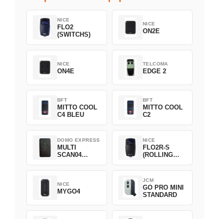
NICE
NICE
FLO2
ON2E
(SWITCHS)
NICE
TELCOMA
ON4E
EDGE 2
BFT
BFT
MITTO COOL
MITTO COOL
C4 BLEU
C2
DOMO EXPRESS
NICE
MULTI
FLO2R-S
SCAN04
(ROLLING
Green
CODE)
JCM
NICE
GO PRO MINI
MYGO4
STANDARD