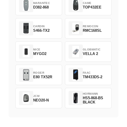
MARANTEC
CAME
D382-868
TOP432EE
CARDIN
REMOCON
S466-TX2
RMC168SL
NICE
GLOBMATIC
MYGO2
VELLA 2
ROGER
FAAC
E80 TX52R
TM433DS-2
HORMANN
JCM
HS5-868-BS
NEO20-N
BLACK