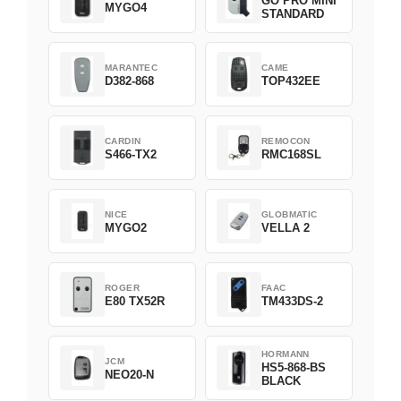
GO PRO MINI
MYGO4
STANDARD
MARANTEC
CAME
D382-868
TOP432EE
CARDIN
REMOCON
S466-TX2
RMC168SL
NICE
GLOBMATIC
MYGO2
VELLA 2
ROGER
FAAC
E80 TX52R
TM433DS-2
HORMANN
JCM
HS5-868-BS
NEO20-N
BLACK