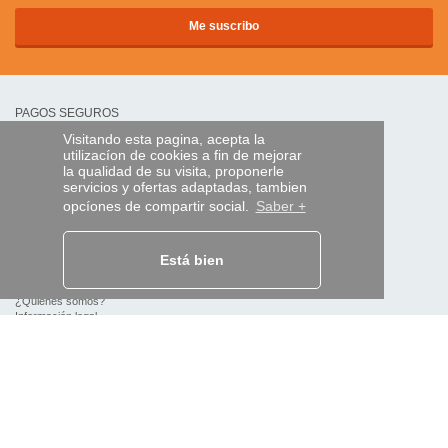
PAGOS SEGUROS
Visitando esta pagina, acepta la
utilizacíon de cookies a fin de mejorar
transferencia bancaria
la qualidad de su visita, proponerle
servicios y ofertas adaptadas, tambien
opcíones de compartir social.
Saber +
AYUDA Y SERVICIOS
Localice su envío
Está bien
MANDO EXPRESS
¿Quiénes somos?
Información legal
CGV
Datos personales
Acceso profesionales
Y EN EL MUNDO: