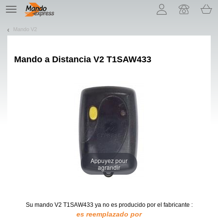
¡Permítenos presentarte nuestras cookies!
TE
navigation
Mando V2
Mando a Distancia
V2 T1SAW433
Appuyez pour
agrandir
Su mando V2 T1SAW433
ya no es producido por el fabricante :
es reemplazado por