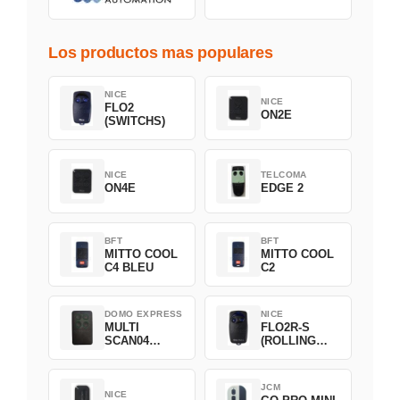
Los productos mas populares
NICE
NICE
FLO2
ON2E
(SWITCHS)
NICE
TELCOMA
ON4E
EDGE 2
BFT
BFT
MITTO COOL
MITTO COOL
C4 BLEU
C2
DOMO EXPRESS
NICE
MULTI
FLO2R-S
SCAN04
(ROLLING
Green
CODE)
JCM
NICE