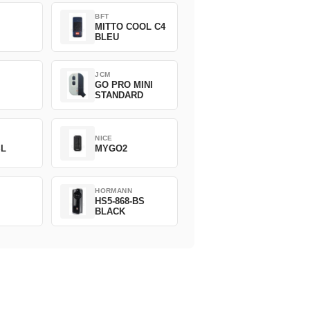
BFT
MITTO COOL C4
BLEU
JCM
GO PRO MINI
STANDARD
NICE
SL
MYGO2
HORMANN
HS5-868-BS
BLACK