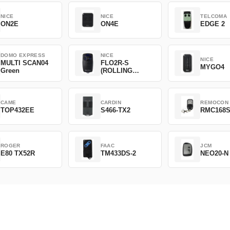
NICE
NICE
TELCOMA
ON2E
ON4E
EDGE 2
DOMO EXPRESS
NICE
NICE
MULTI SCAN04
FLO2R-S
MYGO4
Green
(ROLLING
CODE)
CAME
CARDIN
REMOCON
TOP432EE
S466-TX2
RMC168
ROGER
FAAC
JCM
E80 TX52R
TM433DS-2
NEO20-N