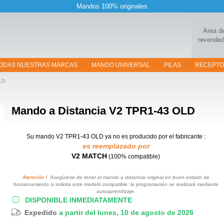
Mandos 100% originales
Area d
revended
ODAS NUESTRAS MARCAS
MANDO UNIVERSAL
PILAS
RECEPT
LD
Mando a Distancia
V2 TPR1-43 OLD
Su mando V2 TPR1-43 OLD
ya no es producido por el fabricante :
es reemplazado por
V2 MATCH
(100% compatible)
Atención !
Asegúrese de tener el mando a distancia original en buen estado de
funcionamiento si solicita este modelo compatible: la programación se realizará mediante
autoaprendizaje.
DISPONIBLE INMEDIATAMENTE
Expedido
a partir del lunes, 10 de agosto de 2026