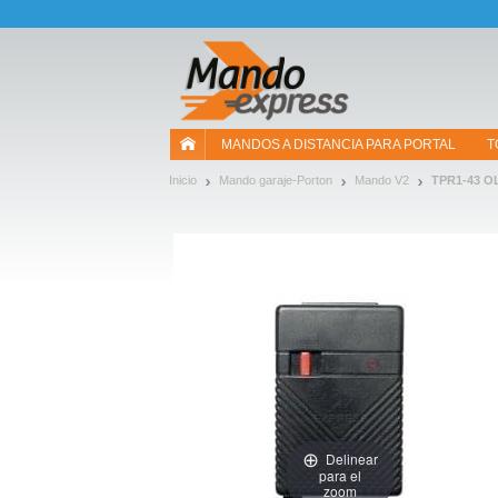
¡Permítenos presentarte nuestras cookies!
MANDOS A DISTANCIA PARA PORTAL
T
Inicio
Mando garaje-Porton
Mando V2
TPR1-43 O
Delinear
para el
zoom