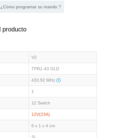
¿Cómo programar su mando ?
l producto
V2
TPR1-43 OLD
433.92 MHz
1
12 Switch
12V(23A)
6 x 1 x 4 cm
Sí