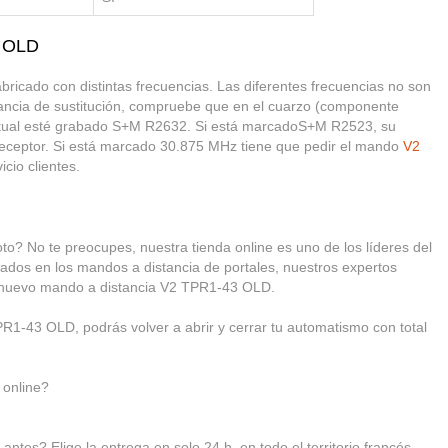
3 OLD
ricado con distintas frecuencias. Las diferentes frecuencias no son
tancia de sustitución, compruebe que en el cuarzo (componente
ctual esté grabado S+M R2632. Si está marcadoS+M R2523, su
 receptor. Si está marcado 30.875 MHz tiene que pedir el mando
V2
icio clientes.
? No te preocupes, nuestra tienda online es uno de los líderes del
ados en los mandos a distancia de portales, nuestros expertos
u nuevo mando a distancia V2 TPR1-43 OLD.
R1-43 OLD, podrás volver a abrir y cerrar tu automatismo con total
 online?
antes? Elige la entrega en solo 24 h, en todo el territorio francés.