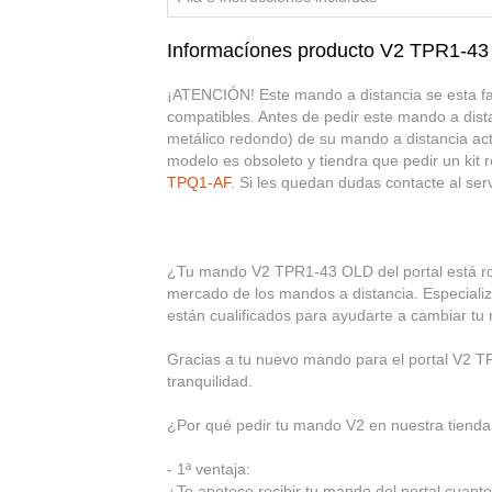
Informacíones producto V2 TPR1-4
¡ATENCIÓN! Este mando a distancia se esta fab
compatibles. Antes de pedir este mando a dis
metálico redondo) de su mando a distancia a
modelo es obsoleto y tiendra que pedir un kit
TPQ1-AF
. Si les quedan dudas contacte al serv
¿Tu mando V2 TPR1-43 OLD del portal está roto
mercado de los mandos a distancia. Especializ
están cualificados para ayudarte a cambiar t
Gracias a tu nuevo mando para el portal V2 TP
tranquilidad.
¿Por qué pedir tu mando V2 en nuestra tienda
- 1ª ventaja:
¿Te apetece recibir tu mando del portal cuanto 