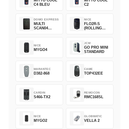
MITTO COOL
MITTO COOL
C4 BLEU
C2
DOMO EXPRESS
NICE
MULTI
FLO2R-S
SCAN04
(ROLLING
Green
CODE)
JCM
NICE
GO PRO MINI
MYGO4
STANDARD
MARANTEC
CAME
D382-868
TOP432EE
CARDIN
REMOCON
S466-TX2
RMC168SL
NICE
GLOBMATIC
MYGO2
VELLA 2