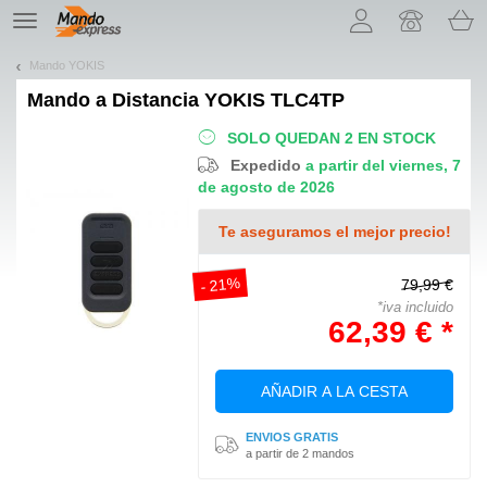
¡Permítenos presentarte nuestras cookies!
TE
navigation
Mando YOKIS
Mando a Distancia
YOKIS TLC4TP
SOLO QUEDAN 2 EN STOCK
Expedido
a partir del viernes, 7
de agosto de 2026
Te aseguramos el mejor precio!
- 21%
79,99 €
*iva incluido
62,39 € *
AÑADIR A LA CESTA
ENVIOS GRATIS
a partir de 2 mandos