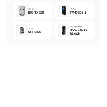
ROGER
FAAC
E80 TX52R
TM433DS-2
HORMANN
JCM
HS5-868-BS
NEO20-N
BLACK