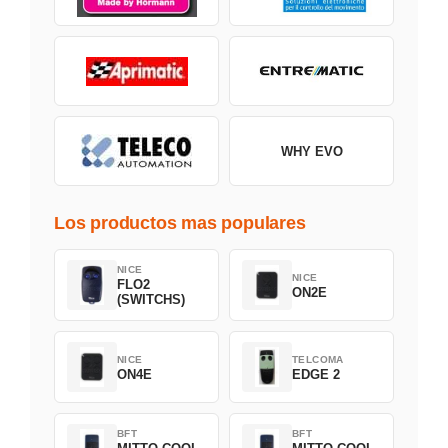
WHY EVO
Los productos mas populares
NICE
NICE
FLO2
ON2E
(SWITCHS)
NICE
TELCOMA
ON4E
EDGE 2
BFT
BFT