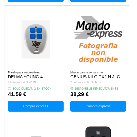
Mando para automatismo
Mando para automatismo
DELMA YOUNG 4
GENIUS KILO TX2 N JLC
4 botones - 433.92 MHz
2 botones - 868.35 MHz
SOLO QUEDAN 2 EN STOCK
DISPONIBLE INMEDIATAMENTE
41,59 €
38,29 €
Compra express
Compra express