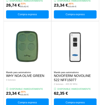
DISPONIBLE INMEDIATAMENTE
DISPONIBLE INMEDIATAMENTE
-53%
-46%
26,74 €
23,34 €
59,42 €
43,44 €
Compra express
Compra express
Mando para automatismo
Mando para automatismo
WHY NOA OLIVE GREEN
NOVOFERM NOVOLINE
522 NFF15077
4 botones
2 botones - 433.92 MHz
DISPONIBLE INMEDIATAMENTE
DISPONIBLE INMEDIATAMENTE
-46%
23,34 €
62,35 €
43,44 €
Compra express
Compra express