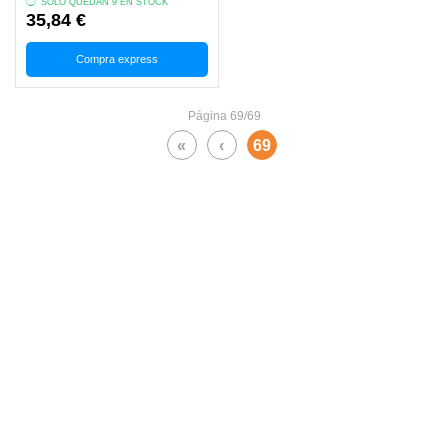
SOLO QUEDAN 9 EN STOCK
35,84 €
Compra express
Página 69/69
«
‹
69