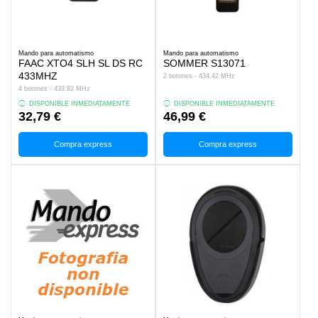
Mando para automatismo
Mando para automatismo
FAAC XTO4 SLH SL DS RC
SOMMER S13071
433MHZ
2 botones - 434.42 MHz
4 botones - 433.92 MHz
DISPONIBLE INMEDIATAMENTE
DISPONIBLE INMEDIATAMENTE
32,79 €
46,99 €
Compra express
Compra express