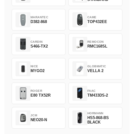
MARANTEC
CAME
D382-868
TOP432EE
CARDIN
REMOCON
S466-TX2
RMC168SL
NICE
GLOBMATIC
MYGO2
VELLA 2
ROGER
FAAC
E80 TX52R
TM433DS-2
HORMANN
JCM
HS5-868-BS
NEO20-N
BLACK