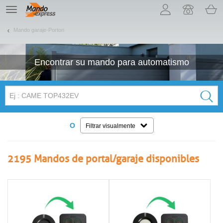
¡Permítenos presentarte nuestras cookies!
TE
navigation
Mando garaje-Porton
Encontrar su
mando para
automatismo
O
Filtrar visualmente
2195
Mandos de portal/garaje disponibles