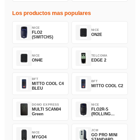
Los productos mas populares
NICE
NICE
FLO2
ON2E
(SWITCHS)
NICE
TELCOMA
ON4E
EDGE 2
BFT
BFT
MITTO COOL C4
MITTO COOL C2
BLEU
DOMO EXPRESS
NICE
MULTI SCAN04
FLO2R-S
Green
(ROLLING
CODE)
JCM
NICE
GO PRO MINI
MYGO4
STANDARD