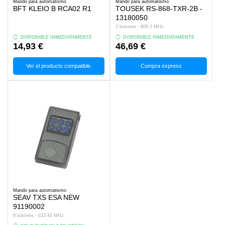
Mando para automatismo
Mando para automatismo
BFT KLEIO B RCA02 R1
TOUSEK RS-868-TXR-2B -
13180050
2 botones - 868.3 MHz
DISPONIBLE INMEDIATAMENTE
DISPONIBLE INMEDIATAMENTE
14,93 €
46,69 €
Ver el producto compatible.
Compra express
Mando para automatismo
SEAV TXS ESA NEW
91190002
6 botones - 433.92 MHz