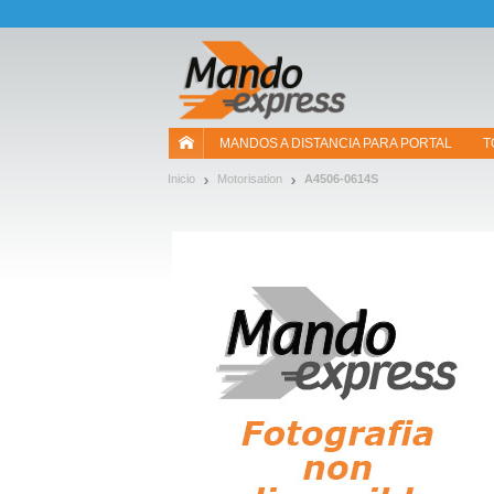
¡Permítenos presentarte nuestras cookies!
MANDOS A DISTANCIA PARA PORTAL
T
Inicio
Motorisation
A4506-0614S