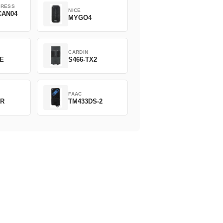
PRESS
NICE
CAN04
MYGO4
CARDIN
EE
S466-TX2
FAAC
2R
TM433DS-2