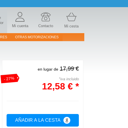
e
or
Mi cuenta
Contacto
Mi cesta
ORES
OTRAS MOTORIZACIONES
17,99 €
en lugar de
- 27%
*iva incluido
12,58 € *
AÑADIR A LA CESTA