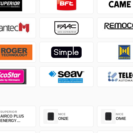
SUPERIOR
NICE
NICE
AIRCO PLUS
ON2E
ON4E
ENERGY
SAVING