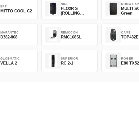
NICE
DOMO EX
BFT
FLO2R-S
MULTI S
MITTO COOL C2
(ROLLING
Green
CODE)
MARANTEC
REMOCON
CAME
D382-868
RMC168SL
TOP432
GLOBMATIC
SUPERIOR
ROGER
VELLA 2
RC 2-1
E80 TX5