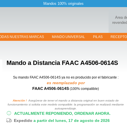
Mandos 100% originales
Area d
revended
ODAS NUESTRAS MARCAS
MANDO UNIVERSAL
PILAS
RECEPT
Mando a Distancia
FAAC A4506-0614S
Su mando FAAC A4506-0614S
ya no es producido por el fabricante :
es reemplazado por
FAAC A4506-0614S
(100% compatible)
Atención !
Asegúrese de tener el mando a distancia original en buen estado de
funcionamiento si solicita este modelo compatible: la programación se realizará mediante
autoaprendizaje.
ACTUALMENTE REPONIENDO, ORDENAR AHORA.
Expedido
a partir del lunes, 17 de agosto de 2026