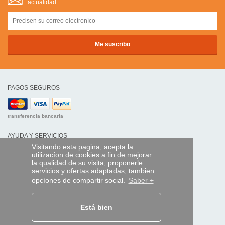
actualidad :
PAGOS SEGUROS
transferencia bancaria
AYUDA Y SERVICIOS
Visitando esta pagina, acepta la
Localice su envío
utilizacíon de cookies a fin de mejorar
la qualidad de su visita, proponerle
MANDO EXPRESS
servicios y ofertas adaptadas, tambien
opcíones de compartir social.
Saber +
¿Quiénes somos?
Información legal
CGV
Datos personales
Está bien
Acceso profesionales