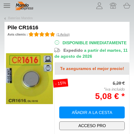
¡Permítenos presentarte nuestras cookies!
TE
navigation
Baterías Mandos
Pile
CR1616
Avis clients :
(1 Avíso)
DISPONIBLE INMEDIATAMENTE
Expedido
a partir del martes, 11
de agosto de 2026
Te aseguramos el mejor precio!
- 15%
6,28 €
*iva incluido
5,08 € *
AÑADIR A LA CESTA
ACCESO PRO