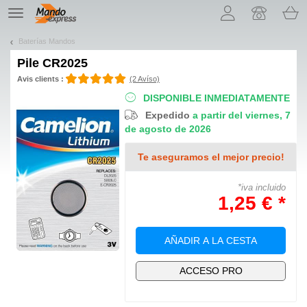
¡Permítenos presentarte nuestras cookies!
TE
navigation
Baterías Mandos
Pile
CR2025
Avis clients :
(2 Avíso)
DISPONIBLE INMEDIATAMENTE
Expedido
a partir del viernes, 7
de agosto de 2026
Te aseguramos el mejor precio!
*iva incluido
1,25 € *
AÑADIR A LA CESTA
ACCESO PRO