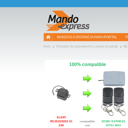
¡Permítenos presentarte nuestras cookies!
MANDOS A DISTANCIA PARA PORTAL
T
Inicio
Receptor de automatismo y puerta de garaje
EL
100% compatible
ELDAT
RCJ01E5002 01
compatible
DOMO EXPRESS
23K
con
KIT01 MAX