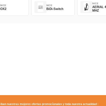
NICE
NICE
NICE
AERIAL 4
OX2
BiDi-Switch
MHZ
iban nuestras mejores ofertas promocíonales y toda nuestra actualidad :