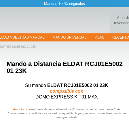
Mandos 100% originales
Area d
revended
ODAS NUESTRAS MARCAS
MANDO UNIVERSAL
PILAS
RECEPT
DAT RCJ01E5002 01 23K
Mando a Distancia
ELDAT RCJ01E5002
01 23K
Su mando
ELDAT RCJ01E5002 01 23K
compatible con
DOMO EXPRESS KIT01 MAX
Atención !
Asegúrese de tener el mando a distancia original en buen estado de
funcionamiento si solicita este modelo compatible: la programación se realizará mediante
autoaprendizaje.