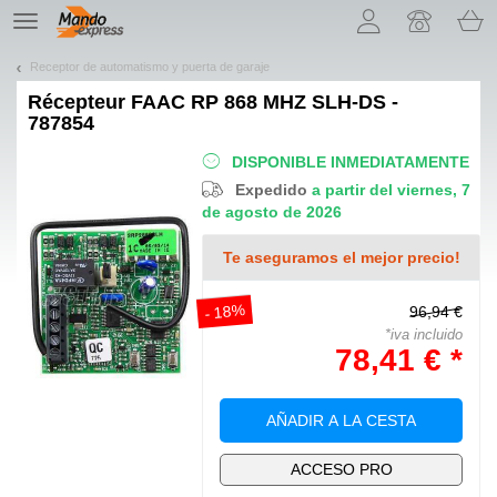
¡Permítenos presentarte nuestras cookies!
TE
navigation
Receptor de automatismo y puerta de garaje
Récepteur
FAAC RP 868 MHZ SLH-DS -
787854
DISPONIBLE INMEDIATAMENTE
Expedido
a partir del viernes, 7
de agosto de 2026
Te aseguramos el mejor precio!
- 18%
96,94 €
*iva incluido
78,41 € *
AÑADIR A LA CESTA
ACCESO PRO