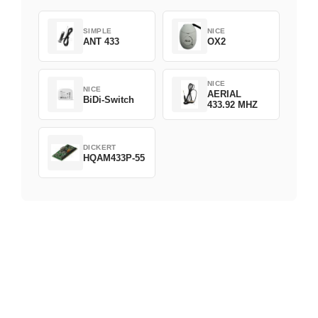
SIMPLE
NICE
ANT 433
OX2
NICE
NICE
AERIAL
BiDi-Switch
433.92 MHZ
DICKERT
HQAM433P-55