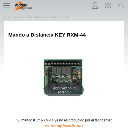
¡Permítenos presentarte nuestras cookies!
TE
navigation
Receptor de automatismo y puerta de garaje
Mando a Distancia
KEY RXM-44
Appuyez pour
agrandir
Su mando KEY RXM-44
ya no es producido por el fabricante :
es reemplazado por