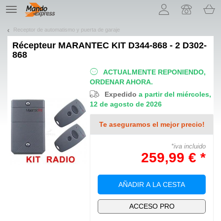
¡Permítenos presentarte nuestras cookies!
TE
navigation
Receptor de automatismo y puerta de garaje
Récepteur
MARANTEC KIT D344-868 - 2 D302-
868
ACTUALMENTE REPONIENDO,
ORDENAR AHORA.
Expedido
a partir del miércoles,
12 de agosto de 2026
Te aseguramos el mejor precio!
*iva incluido
259,99 € *
AÑADIR A LA CESTA
ACCESO PRO