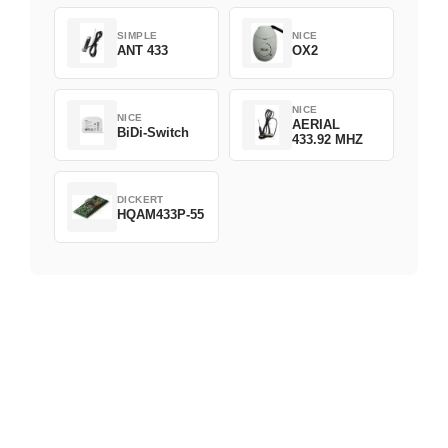
SIMPLE
NICE
ANT 433
OX2
NICE
NICE
AERIAL
BiDi-Switch
433.92 MHZ
DICKERT
HQAM433P-55