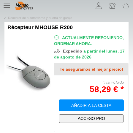
¡Permítenos presentarte nuestras cookies!
TE
navigation
Receptor de automatismo y puerta de garaje
Récepteur
MHOUSE R200
ACTUALMENTE REPONIENDO,
ORDENAR AHORA.
Expedido
a partir del lunes, 17
de agosto de 2026
Te aseguramos el mejor precio!
*iva incluido
58,29 € *
AÑADIR A LA CESTA
ACCESO PRO