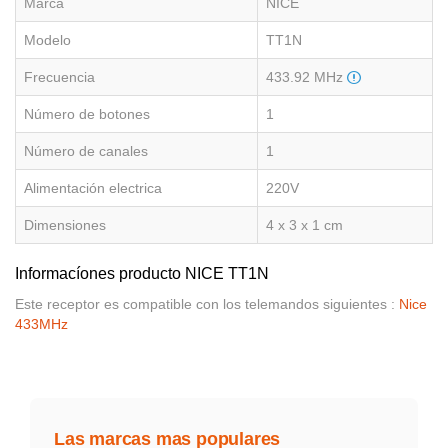
Marca
NICE
Modelo
TT1N
Frecuencia
433.92 MHz
Número de botones
1
Número de canales
1
Alimentación electrica
220V
Dimensiones
4 x 3 x 1 cm
Informacíones producto NICE TT1N
Este receptor es compatible con los telemandos siguientes :
Nice
433MHz
Las marcas mas populares