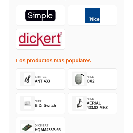
Los productos mas populares
SIMPLE
NICE
ANT 433
OX2
NICE
NICE
AERIAL
BiDi-Switch
433.92 MHZ
DICKERT
HQAM433P-55