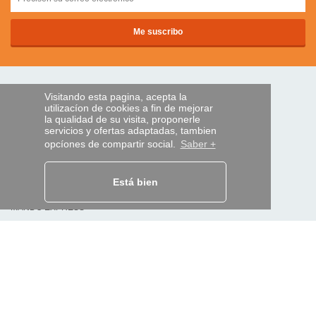
PAGOS SEGUROS
Visitando esta pagina, acepta la
utilizacíon de cookies a fin de mejorar
la qualidad de su visita, proponerle
servicios y ofertas adaptadas, tambien
transferencia bancaria
opcíones de compartir social.
Saber +
AYUDA Y SERVICIOS
Localice su envío
Está bien
MANDO EXPRESS
¿Quiénes somos?
Información legal
CGV
Datos personales
Acceso profesionales
Y EN EL MUNDO: