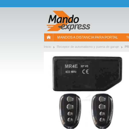
¡Permítenos presentarte nuestras cookies!
MANDOS A DISTANCIA PARA PORTAL
T
Inicio
Receptor de automatismo y puerta de garaje
PR