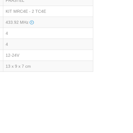
PRASTEL
KIT MRC4E - 2 TC4E
433.92 MHz
4
4
12-24V
13 x 9 x 7 cm