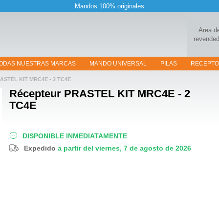
Mandos 100% originales
Area d
revended
ODAS NUESTRAS MARCAS
MANDO UNIVERSAL
PILAS
RECEPT
ASTEL KIT MRC4E - 2 TC4E
Récepteur
PRASTEL KIT MRC4E - 2
TC4E
DISPONIBLE INMEDIATAMENTE
Expedido
a partir del viernes, 7 de agosto de 2026