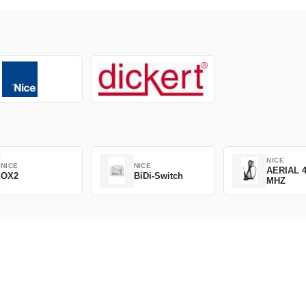
NICE
NICE
NICE
AERIAL 4
OX2
BiDi-Switch
MHZ