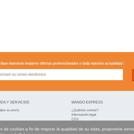
iban nuestras mejores ofertas promocíonales y toda nuestra actualidad :
DA Y SERVICIOS
MANDO EXPRESS
lice su envío
¿Quiénes somos?
Información legal
CGV
Datos personales
Acceso profesionales
on de cookies a fin de mejorar la qualidad de su visita, proponerle servi