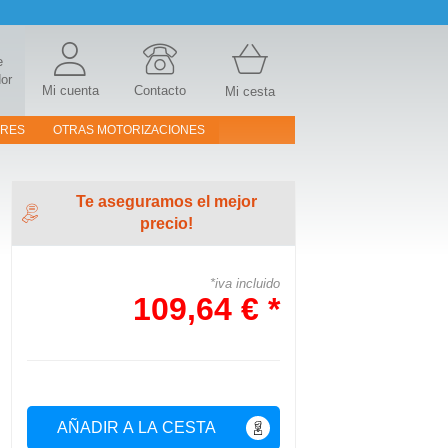
e
or
Mi cuenta
Contacto
Mi cesta
ORES
OTRAS MOTORIZACIONES
Te aseguramos el mejor
precio!
*iva incluido
109,64 € *
AÑADIR A LA CESTA