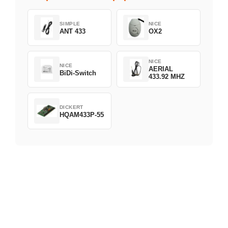
SIMPLE
NICE
ANT 433
OX2
NICE
NICE
AERIAL
BiDi-Switch
433.92 MHZ
DICKERT
HQAM433P-55