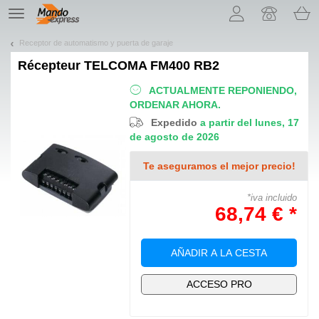
¡Permítenos presentarte nuestras cookies!
TE
navigation
Receptor de automatismo y puerta de garaje
Récepteur
TELCOMA FM400 RB2
ACTUALMENTE REPONIENDO,
ORDENAR AHORA.
Expedido
a partir del lunes, 17
de agosto de 2026
Te aseguramos el mejor precio!
*iva incluido
68,74 € *
AÑADIR A LA CESTA
ACCESO PRO