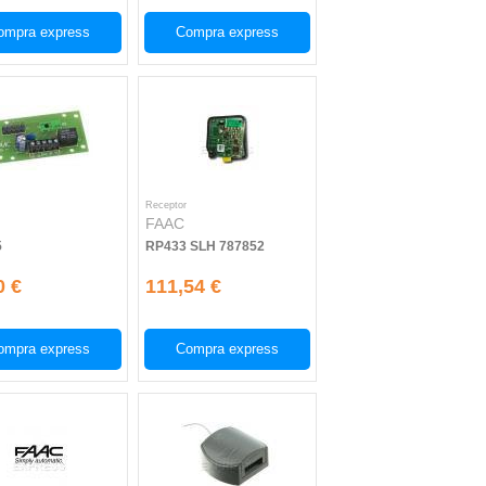
ompra express
Compra express
Receptor
FAAC
5
RP433 SLH 787852
0 €
111,54 €
ompra express
Compra express