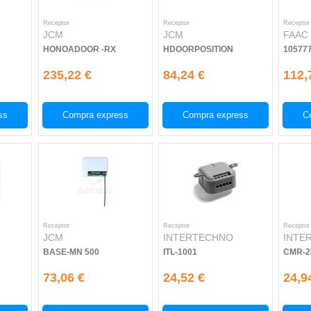
Receptor
Receptor
Receptor
JCM
JCM
FAAC
HONOADOOR -RX
HDOORPOSITION
10577
235,22 €
84,24 €
112,
ss
Compra express
Compra express
C
Receptor
Receptor
Receptor
JCM
INTERTECHNO
INTE
BASE-MN 500
ITL-1001
CMR-2
73,06 €
24,52 €
24,9