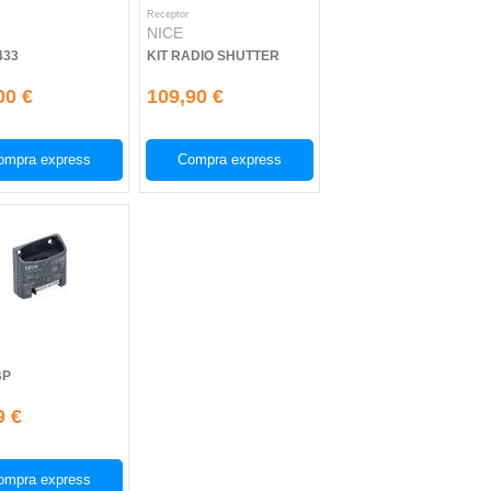
Receptor
NICE
433
KIT RADIO SHUTTER
00 €
109,90 €
ompra express
Compra express
BP
9 €
ompra express