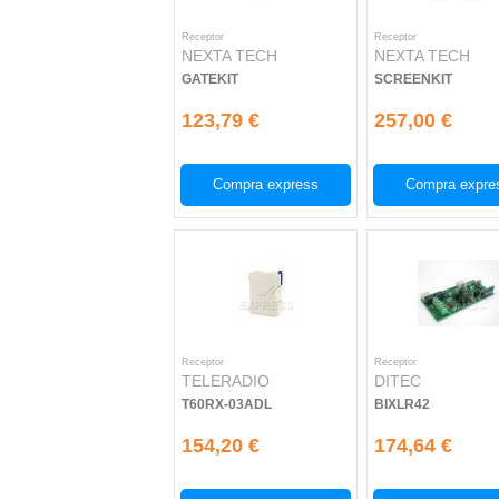
Receptor
Receptor
NEXTA TECH
NEXTA TECH
GATEKIT
SCREENKIT
123,79 €
257,00 €
Compra express
Compra expre
Receptor
Receptor
TELERADIO
DITEC
T60RX-03ADL
BIXLR42
154,20 €
174,64 €