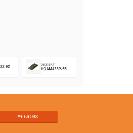
DICKERT
33.92
HQAM433P-55