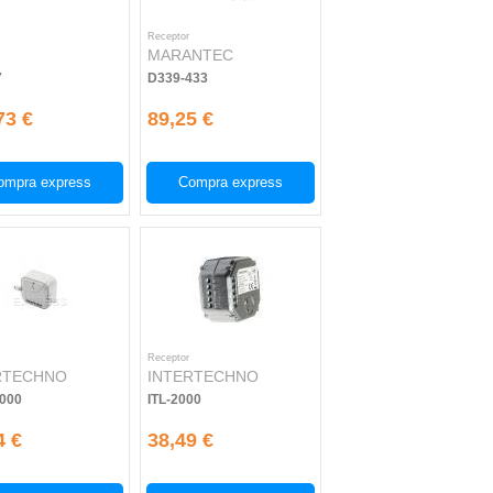
Receptor
MARANTEC
7
D339-433
73 €
89,25 €
ompra express
Compra express
Receptor
RTECHNO
INTERTECHNO
000
ITL-2000
4 €
38,49 €