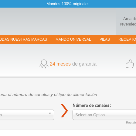
Mandos 100% originales
Area d
revended
ODAS NUESTRAS MARCAS
MANDO UNIVERSAL
PILAS
RECEPT
24 meses
de garantia
iona el número de canales y el tipo de alimentación
Número de canales :
n
Select an Option
Restabl