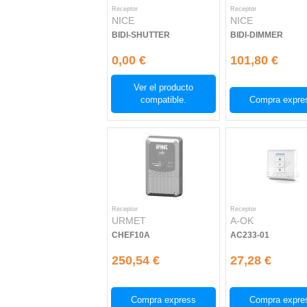
Receptor
Receptor
NICE
NICE
BIDI-SHUTTER
BIDI-DIMMER
0,00 €
101,80 €
Ver el producto
compatible.
Compra expre
Receptor
Receptor
URMET
A-OK
CHEF10A
AC233-01
250,54 €
27,28 €
Compra express
Compra expre