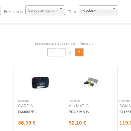
Select an Option
--Todos--
Frecuencia :
Tipo :
Resultados 205 a 245 en 245 -
Página 2/2
«
‹
1
2
Receptor
Receptor
Receptor
CARDIN
ALLMATIC
SOM
FM400RB2
PROXIMA W
S1156
86,98 €
52,10 €
119,