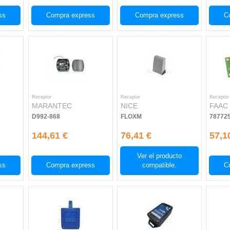
ss
Compra express
Compra express
C
Receptor
Receptor
Receptor
MARANTEC
NICE
FAAC
D992-868
FLOXM
78772
144,61 €
76,41 €
57,1
Ver el producto
ss
Compra express
compatible.
C