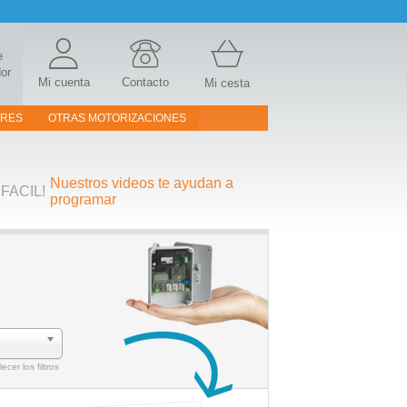
e
or
Mi cuenta
Contacto
Mi cesta
ORES
OTRAS MOTORIZACIONES
Nuestros videos te ayudan a
FACIL!
programar
ecer los filtros