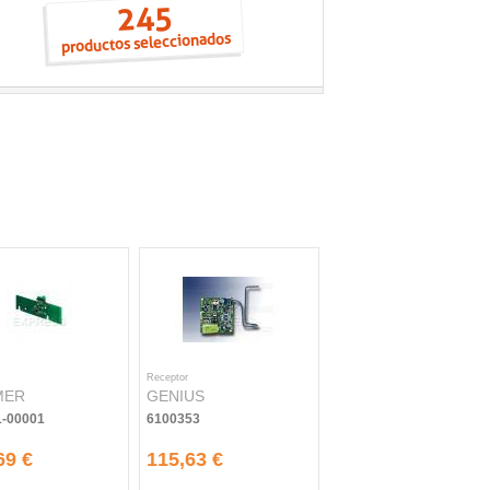
245
productos seleccionados
Receptor
MER
GENIUS
1-00001
6100353
69 €
115,63 €