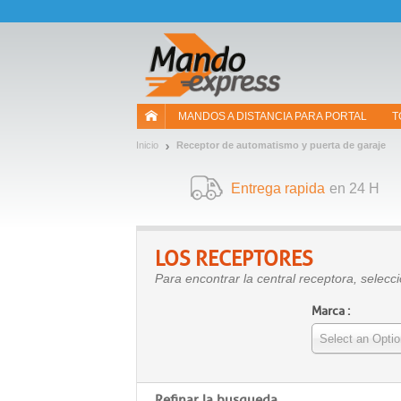
¡Permítenos presentarte nuestras cookies!
MANDOS A DISTANCIA PARA PORTAL
T
Inicio
Receptor de automatismo y puerta de garaje
Entrega rapida
en 24 H
LOS RECEPTORES
Para encontrar la central receptora, selecc
Marca :
Select an Optio
Refinar la busqueda