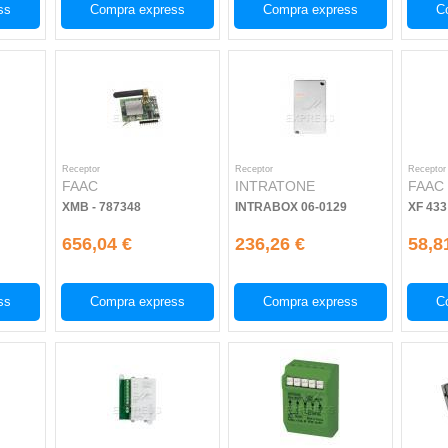
ss
Compra express
Compra express
C
Receptor
Receptor
Receptor
FAAC
INTRATONE
FAAC
XMB - 787348
INTRABOX 06-0129
XF 433
656,04 €
236,26 €
58,8
ss
Compra express
Compra express
C