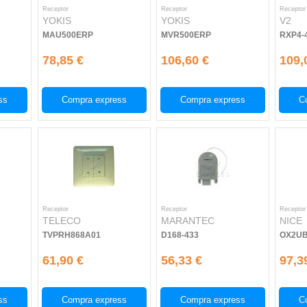
Receptor
Receptor
Receptor
YOKIS
YOKIS
V2
MAU500ERP
MVR500ERP
RXP4-
78,85 €
106,60 €
109,
ss
Compra express
Compra express
C
Receptor
Receptor
Receptor
TELECO
MARANTEC
NICE
TVPRH868A01
D168-433
OX2U
61,90 €
56,33 €
97,3
ss
Compra express
Compra express
C