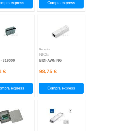
ompra express
Compra express
Receptor
NICE
 - 319006
BIDI-AWNING
1 €
98,75 €
ompra express
Compra express