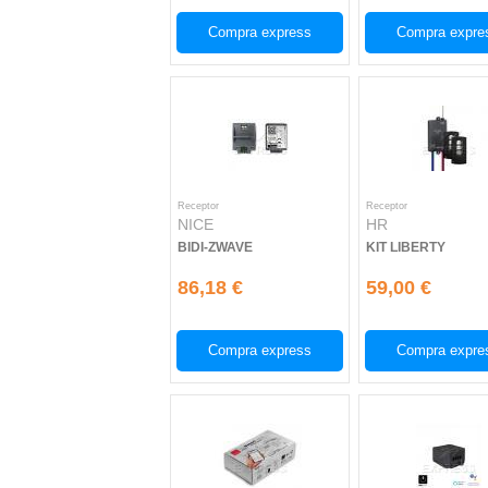
Compra express
Compra expre
Receptor
Receptor
NICE
HR
BIDI-ZWAVE
KIT LIBERTY
86,18 €
59,00 €
Compra express
Compra expre