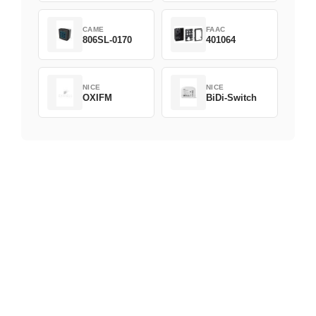
CAME
FAAC
806SL-0170
401064
NICE
NICE
OXIFM
BiDi-Switch