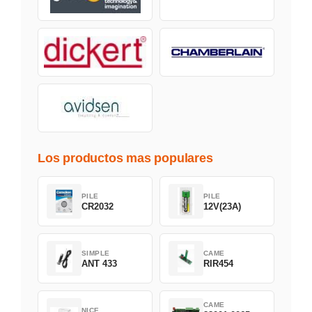
Los productos mas populares
PILE
PILE
CR2032
12V(23A)
SIMPLE
CAME
ANT 433
RIR454
CAME
NICE