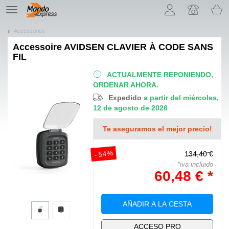
¡Permítenos presentarte nuestras cookies!
TE
navigation
Accessorios
Accessoire
AVIDSEN CLAVIER À CODE SANS
FIL
ACTUALMENTE REPONIENDO,
ORDENAR AHORA.
Expedido
a partir del miércoles,
12 de agosto de 2026
Te aseguramos el mejor precio!
- 54%
134,40 €
*iva incluido
60,48 € *
AÑADIR A LA CESTA
ACCESO PRO