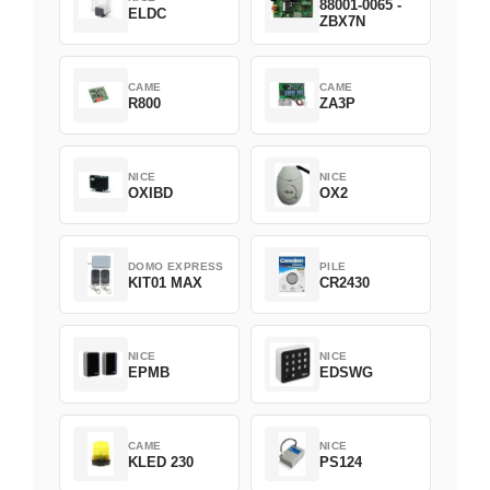
88001-0065 -
ELDC
ZBX7N
CAME
CAME
R800
ZA3P
NICE
NICE
OXIBD
OX2
DOMO EXPRESS
PILE
KIT01 MAX
CR2430
NICE
NICE
EPMB
EDSWG
CAME
NICE
KLED 230
PS124