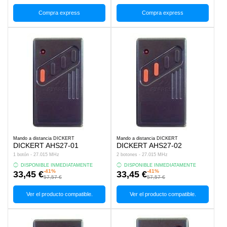
Compra express
Compra express
Mando a distancia DICKERT
Mando a distancia DICKERT
DICKERT AHS27-01
DICKERT AHS27-02
1 botón - 27.015 MHz
2 botones - 27.015 MHz
DISPONIBLE INMEDIATAMENTE
DISPONIBLE INMEDIATAMENTE
-41%
-41%
33,45 €
33,45 €
57,57 €
57,57 €
Ver el producto compatible.
Ver el producto compatible.