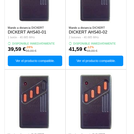
Mando a distancia DICKERT
Mando a distancia DICKERT
DICKERT AHS40-01
DICKERT AHS40-02
1 botón - 40.685 MHz
2 botones - 40.685 MHz
DISPONIBLE INMEDIATAMENTE
DISPONIBLE INMEDIATAMENTE
-28%
-12%
39,59 €
41,59 €
56,00 €
48,00 €
Ver el producto compatible.
Ver el producto compatible.