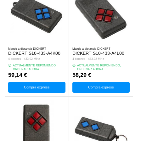
Mando a distancia DICKERT
Mando a distancia DICKERT
DICKERT S10-433-A4K00
DICKERT S10-433-A4L00
4 botones - 433.92 MHz
4 botones - 433.92 MHz
ACTUALMENTE REPONIENDO,
ACTUALMENTE REPONIENDO,
ORDENAR AHORA.
ORDENAR AHORA.
59,14 €
58,29 €
Compra express
Compra express