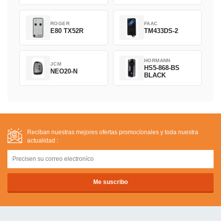
ROGER
FAAC
E80 TX52R
TM433DS-2
HORMANN
JCM
HS5-868-BS
NEO20-N
BLACK
Reciban nuestras mejores ofertas promocíonales y toda nuestra
actualidad :