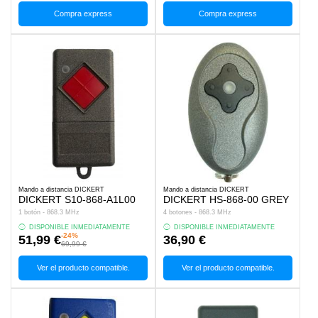
Compra express
Compra express
Mando a distancia DICKERT
Mando a distancia DICKERT
DICKERT S10-868-A1L00
DICKERT HS-868-00 GREY
1 botón - 868.3 MHz
4 botones - 868.3 MHz
DISPONIBLE INMEDIATAMENTE
DISPONIBLE INMEDIATAMENTE
-24%
51,99 €
36,90 €
69,99 €
Ver el producto compatible.
Ver el producto compatible.