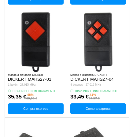
Mando a distancia DICKERT
Mando a distancia DICKERT
DICKERT MAHS27-01
DICKERT MAHS27-04
1 botón - 27.015 MHz
4 botones - 27.015 MHz
DISPONIBLE INMEDIATAMENTE
DISPONIBLE INMEDIATAMENTE
-48%
-41%
35,35 €
33,45 €
69,99 €
57,57 €
Compra express
Compra express