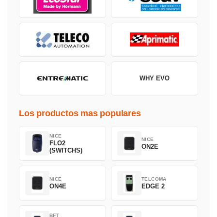
WHY EVO
Los productos mas populares
NICE
NICE
FLO2
ON2E
(SWITCHS)
NICE
TELCOMA
ON4E
EDGE 2
BFT