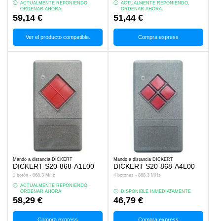
ACTUALMENTE REPONIENDO,
ACTUALMENTE REPONIENDO,
ORDENAR AHORA.
ORDENAR AHORA.
59,14 €
51,44 €
Ver el producto compatible.
Compra express
Mando a distancia DICKERT
Mando a distancia DICKERT
DICKERT S20-868-A1L00
DICKERT S20-868-A4L00
1 botón - 868.3 MHz
4 botones - 868.3 MHz
ACTUALMENTE REPONIENDO,
ORDENAR AHORA.
DISPONIBLE INMEDIATAMENTE
58,29 €
46,79 €
Compra express
Compra express