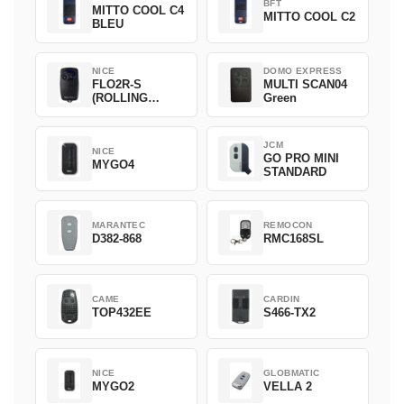
BFT
MITTO COOL C4
MITTO COOL C2
BLEU
NICE
DOMO EXPRESS
FLO2R-S
MULTI SCAN04
(ROLLING
Green
CODE)
JCM
NICE
GO PRO MINI
MYGO4
STANDARD
MARANTEC
REMOCON
D382-868
RMC168SL
CAME
CARDIN
TOP432EE
S466-TX2
NICE
GLOBMATIC
MYGO2
VELLA 2