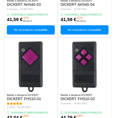
Mando a distancia DICKERT
Mando a distancia DICKERT
DICKERT AHS40-03
DICKERT AHS40-04
3 botones - 40.685 MHz
4 botones - 40.685 MHz
DISPONIBLE INMEDIATAMENTE
DISPONIBLE INMEDIATAMENTE
-12%
-12%
41,59 €
41,59 €
48,00 €
48,00 €
Ver el producto compatible.
Ver el producto compatible.
Mando a distancia DICKERT
Mando a distancia DICKERT
DICKERT FHS10-01
DICKERT FHS10-02
4 botones - 40.685 MHz
1 botón - 40.685 MHz
DISPONIBLE INMEDIATAMENTE
DISPONIBLE INMEDIATAMENTE
-28%
-30%
42,04 €
44,79 €