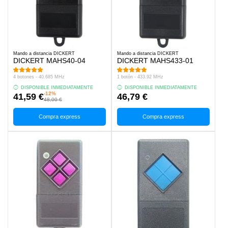
Mando a distancia DICKERT
Mando a distancia DICKERT
DICKERT MAHS40-04
DICKERT MAHS433-01
4 botones - 40.685 MHz
1 botón - 433.92 MHz
DISPONIBLE INMEDIATAMENTE
DISPONIBLE INMEDIATAMENTE
-12%
41,59 €
46,79 €
48,00 €
Compra express
Compra express