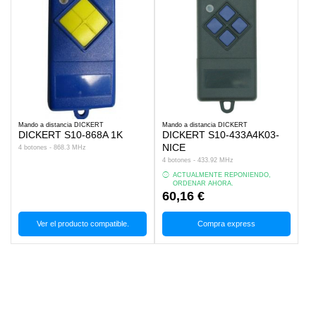
Mando a distancia DICKERT
Mando a distancia DICKERT
DICKERT S10-868A 1K
DICKERT S10-433A4K03-
NICE
4 botones - 868.3 MHz
4 botones - 433.92 MHz
ACTUALMENTE REPONIENDO,
ORDENAR AHORA.
60,16 €
Ver el producto compatible.
Compra express