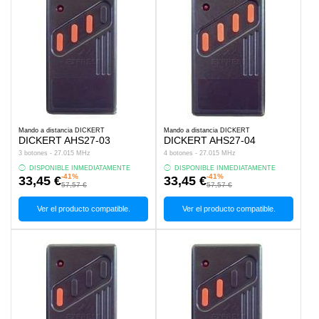
Mando a distancia DICKERT
Mando a distancia DICKERT
DICKERT AHS27-03
DICKERT AHS27-04
3 botones - 27.015 MHz
4 botones - 27.015 MHz
DISPONIBLE INMEDIATAMENTE
DISPONIBLE INMEDIATAMENTE
-41%
-41%
33,45 €
33,45 €
57,57 €
57,57 €
Ver el producto compatible.
Ver el producto compatible.