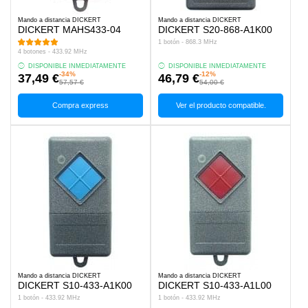
Mando a distancia DICKERT
Mando a distancia DICKERT
DICKERT MAHS433-04
DICKERT S20-868-A1K00
1 botón - 868.3 MHz
4 botones - 433.92 MHz
DISPONIBLE INMEDIATAMENTE
DISPONIBLE INMEDIATAMENTE
-34%
-12%
37,49 €
46,79 €
57,57 €
54,00 €
Compra express
Ver el producto compatible.
Mando a distancia DICKERT
Mando a distancia DICKERT
DICKERT S10-433-A1K00
DICKERT S10-433-A1L00
1 botón - 433.92 MHz
1 botón - 433.92 MHz