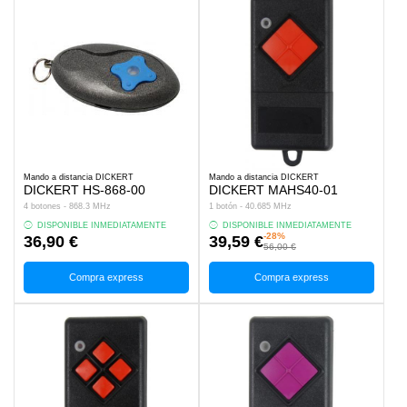
Mando a distancia DICKERT
Mando a distancia DICKERT
DICKERT HS-868-00
DICKERT MAHS40-01
4 botones - 868.3 MHz
1 botón - 40.685 MHz
DISPONIBLE INMEDIATAMENTE
DISPONIBLE INMEDIATAMENTE
-28%
36,90 €
39,59 €
56,00 €
Compra express
Compra express