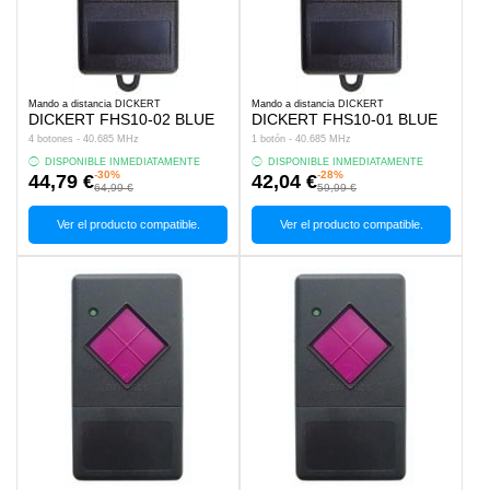
Mando a distancia DICKERT
Mando a distancia DICKERT
DICKERT FHS10-02 BLUE
DICKERT FHS10-01 BLUE
4 botones - 40.685 MHz
1 botón - 40.685 MHz
DISPONIBLE INMEDIATAMENTE
DISPONIBLE INMEDIATAMENTE
-30%
-28%
44,79 €
42,04 €
64,99 €
59,99 €
Ver el producto compatible.
Ver el producto compatible.