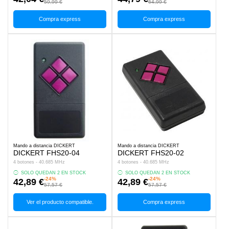
59,99 €
64,99 €
Compra express
Compra express
Mando a distancia DICKERT
Mando a distancia DICKERT
DICKERT FHS20-04
DICKERT FHS20-02
4 botones - 40.685 MHz
4 botones - 40.685 MHz
SOLO QUEDAN 2 EN STOCK
SOLO QUEDAN 2 EN STOCK
-24%
-24%
42,89 €
42,89 €
57,57 €
57,57 €
Ver el producto compatible.
Compra express