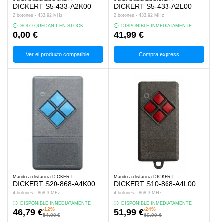
DICKERT S5-433-A2K00
DICKERT S5-433-A2L00
2 botones - 433.92 MHz
2 botones - 433.92 MHz
SOLO QUEDAN 1 EN STOCK
DISPONIBLE INMEDIATAMENTE
0,00 €
41,99 €
Ver el producto compatible.
Compra express
Mando a distancia DICKERT
Mando a distancia DICKERT
DICKERT S20-868-A4K00
DICKERT S10-868-A4L00
4 botones - 868.3 MHz
4 botones - 868.3 MHz
DISPONIBLE INMEDIATAMENTE
DISPONIBLE INMEDIATAMENTE
-12%
-24%
46,79 €
51,99 €
54,00 €
69,99 €