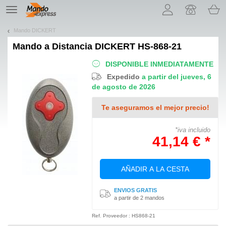
¡Permítenos presentarte nuestras cookies!
TE
navigation
Mando DICKERT
Mando a Distancia
DICKERT HS-868-21
DISPONIBLE INMEDIATAMENTE
Expedido
a partir del jueves, 6
de agosto de 2026
Te aseguramos el mejor precio!
*iva incluido
41,14 € *
AÑADIR A LA CESTA
ENVIOS GRATIS
a partir de 2 mandos
Ref. Proveedor : HS868-21