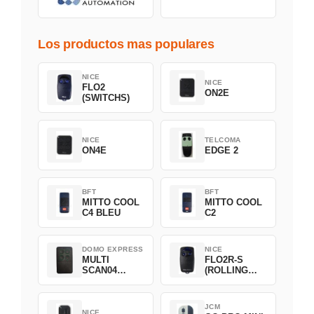
Los productos mas populares
NICE
NICE
FLO2
ON2E
(SWITCHS)
NICE
TELCOMA
ON4E
EDGE 2
BFT
BFT
MITTO COOL
MITTO COOL
C4 BLEU
C2
DOMO EXPRESS
NICE
MULTI
FLO2R-S
SCAN04
(ROLLING
Green
CODE)
JCM
NICE