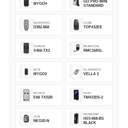
GO PRO MINI
MYGO4
STANDARD
MARANTEC
CAME
D382-868
TOP432EE
CARDIN
REMOCON
S466-TX2
RMC168SL
NICE
GLOBMATIC
MYGO2
VELLA 2
ROGER
FAAC
E80 TX52R
TM433DS-2
HORMANN
JCM
HS5-868-BS
NEO20-N
BLACK