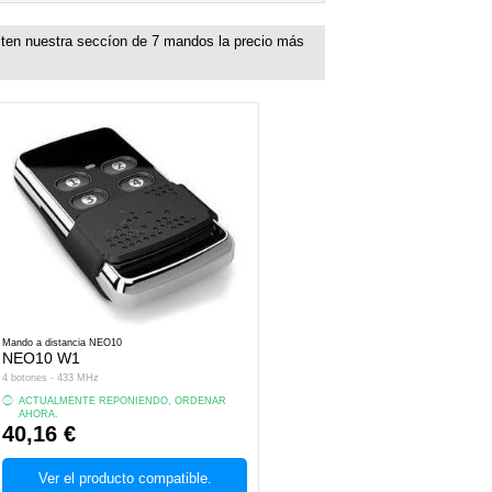
ten nuestra seccíon de
7
mandos la precio más
Mando a distancia NEO10
NEO10 W1
4 botones - 433 MHz
ACTUALMENTE REPONIENDO, ORDENAR
AHORA.
40,16 €
Ver el producto compatible.