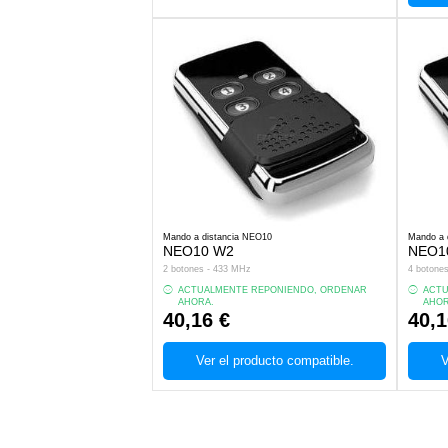
Mando a distancia NEO10
Mando a 
NEO10 W2
NEO1
2 botones - 433 MHz
4 botone
ACTUALMENTE REPONIENDO, ORDENAR
ACTU
AHORA.
AHOR
40,16 €
40,1
Ver el producto compatible.
V