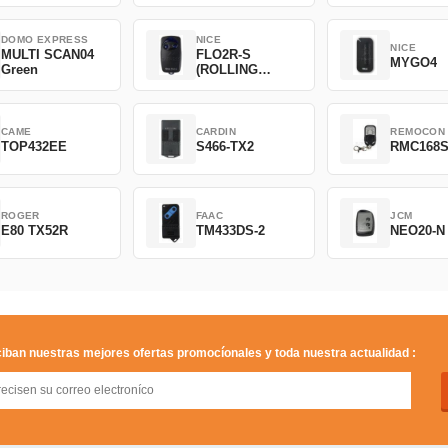
DOMO EXPRESS
NICE
NICE
MULTI SCAN04
FLO2R-S
MYGO4
Green
(ROLLING
CODE)
CAME
CARDIN
REMOCON
TOP432EE
S466-TX2
RMC168
ROGER
FAAC
JCM
E80 TX52R
TM433DS-2
NEO20-N
iban nuestras mejores ofertas promocíonales y toda nuestra actualidad :