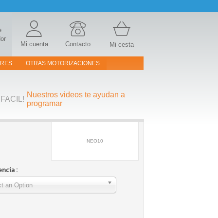
e
or
Mi cuenta
Contacto
Mi cesta
ORES
OTRAS MOTORIZACIONES
Nuestros videos te ayudan a
FACIL!
programar
NEO10
ncia :
t an Option