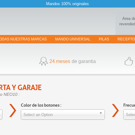
Mandos 100% originales
Area d
revended
ODAS NUESTRAS MARCAS
MANDO UNIVERSAL
PILAS
RECEPT
24 meses
de garantia
RTA Y GARAJE
ndo NEO10 :
Color de los botones :
Frecue
Select an Option
Selec