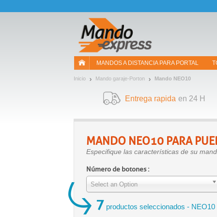
¡Permítenos presentarte nuestras cookies!
MANDOS A DISTANCIA PARA PORTAL
T
Inicio
Mando garaje-Porton
Mando NEO10
Entrega rapida
en 24 H
MANDO
NEO10
PARA PUE
Especifique las características de su ma
Número de botones :
Select an Option
7
productos seleccionados - NEO10