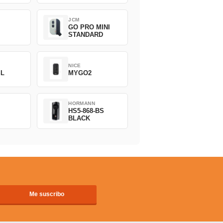
JCM
GO PRO MINI
STANDARD
NICE
SL
MYGO2
HORMANN
HS5-868-BS
BLACK