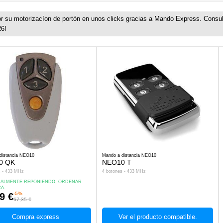
su motorizacíon de portón en unos clicks gracias a Mando Express. Consul
26!
distancia NEO10
Mando a distancia NEO10
0 QK
NEO10 T
s - 433 MHz
4 botones - 433 MHz
ALMENTE REPONIENDO, ORDENAR
A.
-5%
9 €
67,35 €
Compra express
Ver el producto compatible.