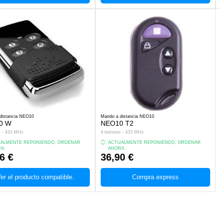
distancia NEO10
Mando a distancia NEO10
0 W
NEO10 T2
s - 433 MHz
4 botones - 433 MHz
ALMENTE REPONIENDO, ORDENAR
ACTUALMENTE REPONIENDO, ORDENAR
A.
AHORA.
6 €
36,90 €
er el producto compatible.
Compra express