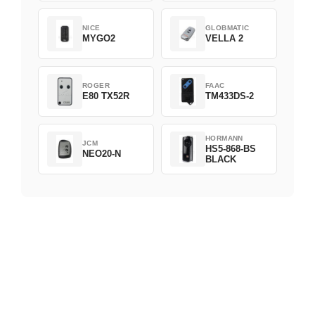
NICE
GLOBMATIC
MYGO2
VELLA 2
ROGER
FAAC
E80 TX52R
TM433DS-2
HORMANN
JCM
HS5-868-BS
NEO20-N
BLACK