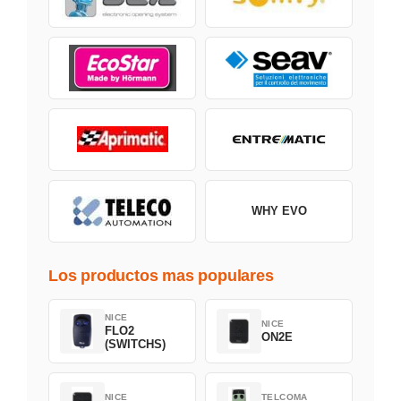
WHY EVO
Los productos mas populares
NICE
NICE
FLO2
ON2E
(SWITCHS)
NICE
TELCOMA