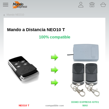
¡Permítenos presentarte nuestras cookies!
TE
navigation
Mando NEO10
Mando a Distancia
NEO10 T
100% compatible
DOMO EXPRESS KIT01
NEO10 T
compatible con
MAX