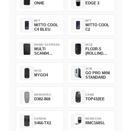
ON4E
EDGE 2
BFT
BFT
MITTO COOL
MITTO COOL
C4 BLEU
C2
DOMO EXPRESS
NICE
MULTI
FLO2R-S
SCAN04
(ROLLING
Green
CODE)
JCM
NICE
GO PRO MINI
MYGO4
STANDARD
MARANTEC
CAME
D382-868
TOP432EE
CARDIN
REMOCON
S466-TX2
RMC168SL