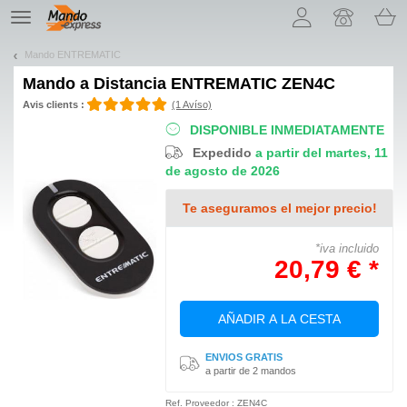
¡Permítenos presentarte nuestras cookies!
TE
navigation
Mando ENTREMATIC
Mando a Distancia
ENTREMATIC ZEN4C
Avis clients :
(1 Avíso)
DISPONIBLE INMEDIATAMENTE
Expedido
a partir del martes, 11
de agosto de 2026
Te aseguramos el mejor precio!
*iva incluido
20,79 € *
AÑADIR A LA CESTA
ENVIOS GRATIS
a partir de 2 mandos
Ref. Proveedor : ZEN4C