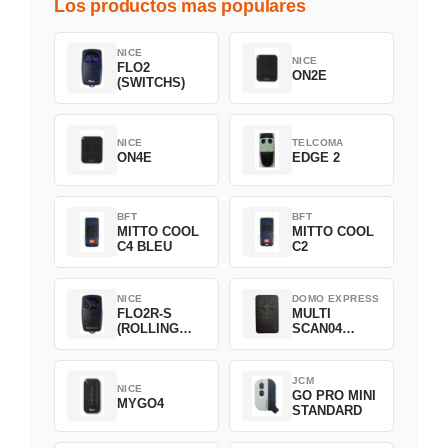
Los productos mas populares
NICE
NICE
FLO2
ON2E
(SWITCHS)
NICE
TELCOMA
ON4E
EDGE 2
BFT
BFT
MITTO COOL
MITTO COOL
C4 BLEU
C2
NICE
DOMO EXPRESS
FLO2R-S
MULTI
(ROLLING
SCAN04
CODE)
Green
JCM
NICE
GO PRO MINI
MYGO4
STANDARD