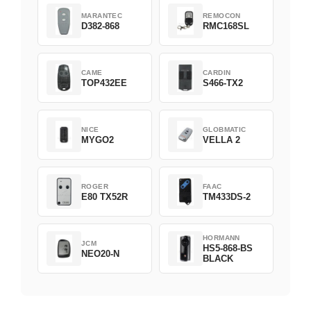
MARANTEC
REMOCON
D382-868
RMC168SL
CAME
CARDIN
TOP432EE
S466-TX2
NICE
GLOBMATIC
MYGO2
VELLA 2
ROGER
FAAC
E80 TX52R
TM433DS-2
HORMANN
JCM
HS5-868-BS
NEO20-N
BLACK